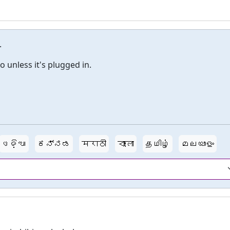
.
unless it's plugged in.
ଓଡ଼ିଆ
ಕನ್ನಡ
मराठी
বাংলা
தமிழ்
മലയാളം