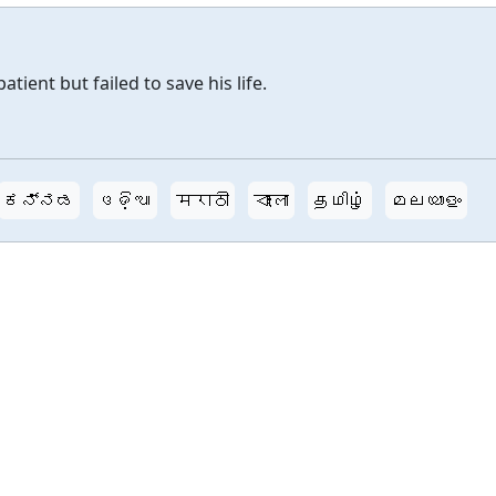
tient but failed to save his life.
ಕನ್ನಡ
ଓଡ଼ିଆ
मराठी
বাংলা
தமிழ்
മലയാളം