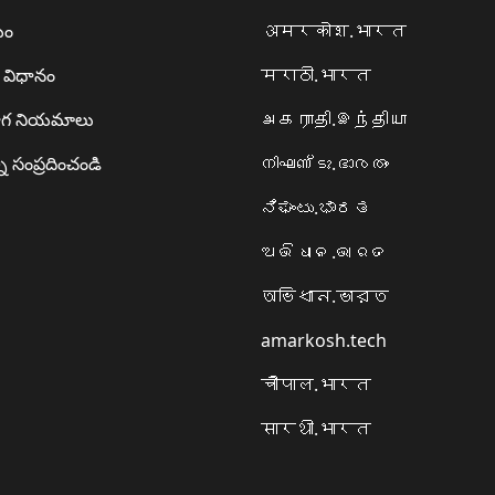
యం
अमरकोश.भारत
ా విధానం
मराठी.भारत
గ నియమాలు
அகராதி.இந்தியா
ి సంప్రదించండి
നിഘണ്ടു.ഭാരതം
ನಿಘಂಟು.ಭಾರತ
ଅଭିଧାନ.ଭାରତ
অভিধান.ভারত
amarkosh.tech
चौपाल.भारत
सारथी.भारत