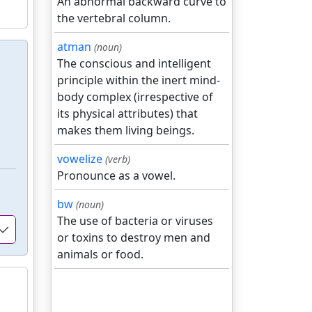
An abnormal backward curve to
the vertebral column.
atman
(noun)
The conscious and intelligent
principle within the inert mind-
body complex (irrespective of
its physical attributes) that
makes them living beings.
vowelize
(verb)
Pronounce as a vowel.
bw
(noun)
The use of bacteria or viruses
or toxins to destroy men and
animals or food.