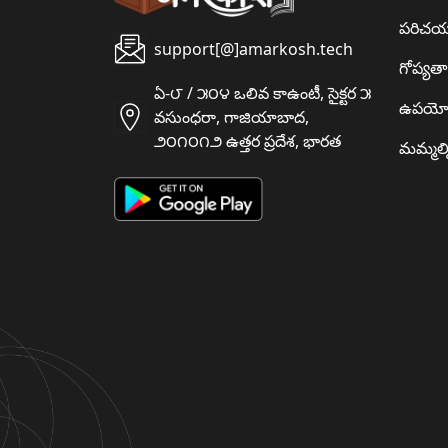
పరిచ
support[@]amarkosh.tech
గోప్యత
ఏ-౮ / ౫౦౪ ఒలివ కాఉంటీ, సైక్టర ౫
ఉపయో
వసుంధరా, గాజియాబాద,
౨౦౧౦౧౨ ఉత్తర ప్రదేశ, భారత
మమ్మల్న