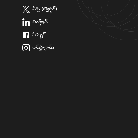
ఏక్స (ట్విట్టర్)
లింక్డ్ఇన్
ఫేస్బుక్
ఇన్‌స్టాగ్రామ్