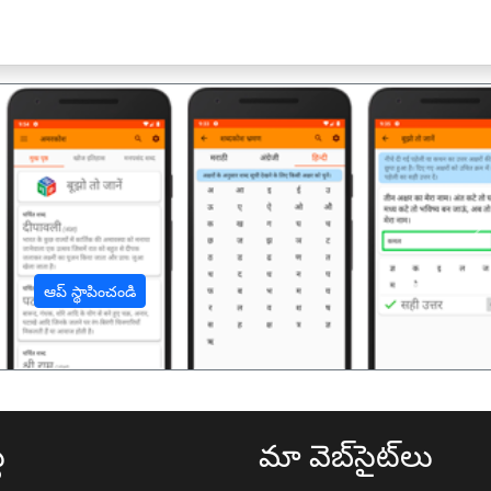
अ
ఆప్ స్థాపించండి
థ
మా వెబ్‌సైట్‌లు