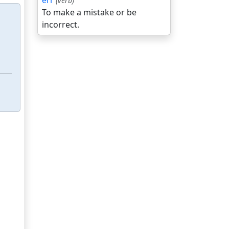
err
(verb)
To make a mistake or be
incorrect.