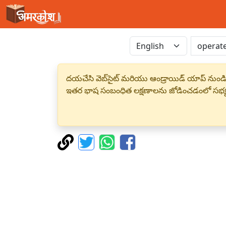
దయచేసి వెబ్‌సైట్ మరియు ఆండ్రాయిడ్ యాప్ నుండి
ఇతర భాష సంబంధిత లక్షణాలను జోడించడంలో సభ