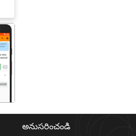
गला
అనుసరించండి