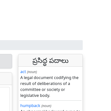
ప్రసిద్ధ పదాలు
act
(noun)
A legal document codifying the
result of deliberations of a
committee or society or
legislative body.
humpback
(noun)