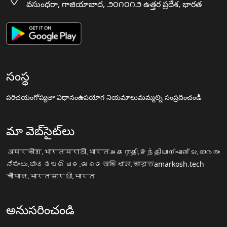
వసుంధరా, గాజియాబాద, ౨౦౧౦౧౨ ఉత్తర ప్రదేశ, భారత
సంస్థ
పరిచయం
గోప్యతా విధానం
ఉపయోగ నియమాలు
మమ్మల్ని సంప్రదించండి
మా వెబ్‌సైట్‌లు
अमरकोश.भारत
मराठी.भारत
அகராதி.இந்தியா
നിഘണ്ടു.ഭാരതം
ನಿಘಂಟು.ಭಾರತ
ଅଭିଧାନ.ଭାରତ
অভিধান.ভারত
amarkosh.tech
चौपाल.भारत
सारथी.भारत
అనుసరించండి