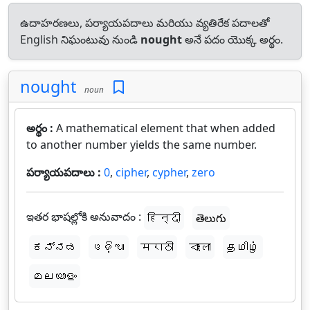
ఉదాహరణలు, పర్యాయపదాలు మరియు వ్యతిరేక పదాలతో
English నిఘంటువు నుండి
nought
అనే పదం యొక్క అర్థం.
nought
noun
అర్థం :
A mathematical element that when added
to another number yields the same number.
పర్యాయపదాలు :
0
,
cipher
,
cypher
,
zero
ఇతర భాషల్లోకి అనువాదం :
हिन्दी
తెలుగు
ಕನ್ನಡ
ଓଡ଼ିଆ
मराठी
বাংলা
தமிழ்
മലയാളം