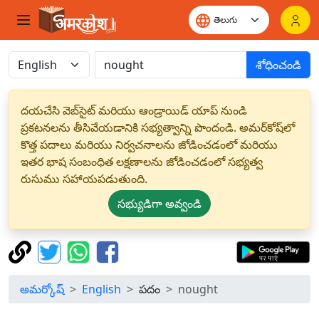
శోధించండి
దయచేసి వెబ్‌సైట్ మరియు ఆండ్రాయిడ్ యాప్ నుండి
ప్రకటనలను తీసివేయడానికి సభ్యత్వాన్ని పొందండి. అమర్‌కోష్‌లో
కొత్త పదాలు మరియు నిర్వచనాలను జోడించడంలో మరియు
ఇతర భాష సంబంధిత లక్షణాలను జోడించడంలో సభ్యత్వ
రుసుము సహాయపడుతుంది.
సభ్యుడిగా అవ్వండి
అమర్కోష్
English
పదం
nought