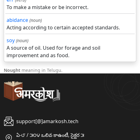
To make a mistake or be incorrect.
abidance
(noun)
Acting according to certain accepted standards.
soy
(noun)
A source of oil. Used for forage and soil
improvement and as food.
Nought
meaning in Telugu.
support[@]amarkosh.tech
ఏ-౮ / ౫౦౪ ఒలివ కాఉంటీ, సైక్టర ౫