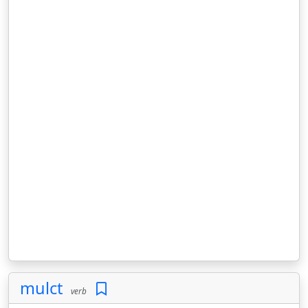
mulct
verb