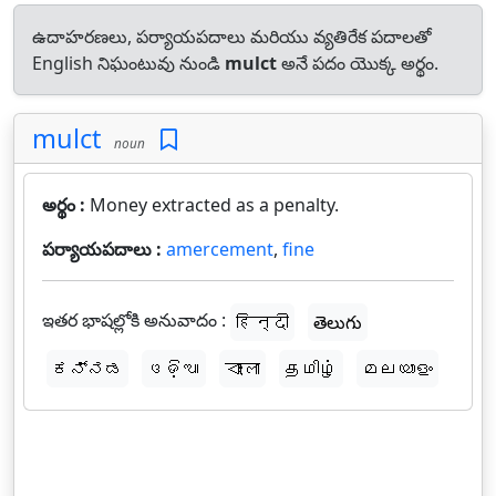
ఉదాహరణలు, పర్యాయపదాలు మరియు వ్యతిరేక పదాలతో
English నిఘంటువు నుండి
mulct
అనే పదం యొక్క అర్థం.
mulct
noun
అర్థం :
Money extracted as a penalty.
పర్యాయపదాలు :
amercement
,
fine
ఇతర భాషల్లోకి అనువాదం :
हिन्दी
తెలుగు
ಕನ್ನಡ
ଓଡ଼ିଆ
বাংলা
தமிழ்
മലയാളം