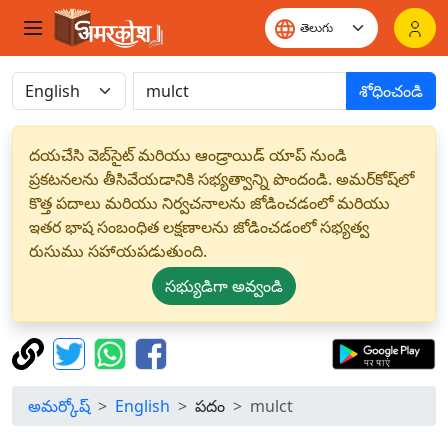
శోధించండి
దయచేసి వెబ్‌సైట్ మరియు ఆండ్రాయిడ్ యాప్ నుండి
ప్రకటనలను తీసివేయడానికి సభ్యత్వాన్ని పొందండి. అమర్‌కోష్‌లో
కొత్త పదాలు మరియు నిర్వచనాలను జోడించడంలో మరియు
ఇతర భాష సంబంధిత లక్షణాలను జోడించడంలో సభ్యత్వ
రుసుము సహాయపడుతుంది.
సభ్యుడిగా అవ్వండి
అమర్కోష్
English
పదం
mulct