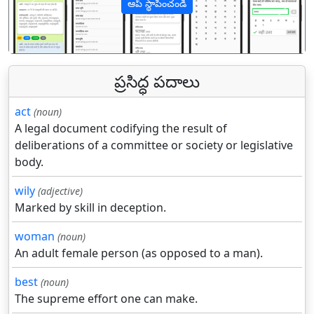
ఆప్ స్థాపించండి
पिछला
अगल
ప్రసిద్ధ పదాలు
act
(noun)
A legal document codifying the result of
deliberations of a committee or society or legislative
body.
wily
(adjective)
Marked by skill in deception.
woman
(noun)
An adult female person (as opposed to a man).
best
(noun)
The supreme effort one can make.