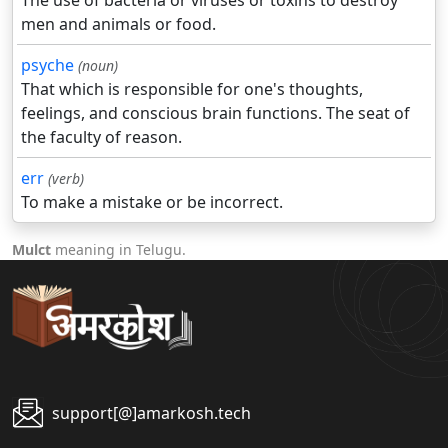
The use of bacteria or viruses or toxins to destroy
men and animals or food.
psyche
(noun)
That which is responsible for one's thoughts,
feelings, and conscious brain functions. The seat of
the faculty of reason.
err
(verb)
To make a mistake or be incorrect.
Mulct
meaning in Telugu.
support[@]amarkosh.tech