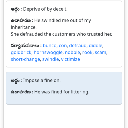
అర్థం :
Deprive of by deceit.
ఉదాహరణ :
He swindled me out of my
inheritance.
She defrauded the customers who trusted her.
పర్యాయపదాలు :
bunco
,
con
,
defraud
,
diddle
,
goldbrick
,
hornswoggle
,
nobble
,
rook
,
scam
,
short-change
,
swindle
,
victimize
అర్థం :
Impose a fine on.
ఉదాహరణ :
He was fined for littering.