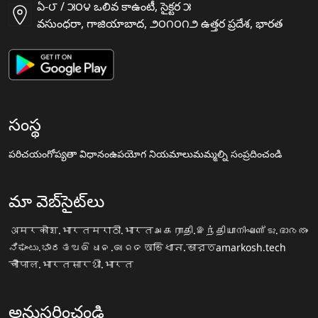
ఏ-౮ / ౫౦౪ ఒలివ కాఉంటీ, సైక్టర ౫
వసుంధరా, గాజియాబాద, ౨౦౧౦౧౨ ఉత్తర ప్రదేశ, భారత
సంస్థ
పరిచయం
గోప్యతా విధానం
ఉపయోగ నియమాలు
మమ్మల్ని సంప్రదించండి
మా వెబ్‌సైట్‌లు
अमरकोश.भारत
मराठी.भारत
அகராதி.இந்தியா
നിഘണ്ടു.ഭാരതം
ನಿಘಂಟು.ಭಾರತ
ଅଭିଧାନ.ଭାରତ
অভিধান.ভারত
amarkosh.tech
चौपाल.भारत
सारथी.भारत
అనుసరించండి