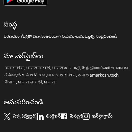
సంస్థ
పరిచయం
గోప్యతా విధానం
ఉపయోగ నియమాలు
మమ్మల్ని సంప్రదించండి
మా వెబ్‌సైట్‌లు
अमरकोश.भारत
मराठी.भारत
அகராதி.இந்தியா
നിഘണ്ടു.ഭാരതം
ನಿಘಂಟು.ಭಾರತ
ଅଭିଧାନ.ଭାରତ
অভিধান.ভারত
amarkosh.tech
चौपाल.भारत
सारथी.भारत
అనుసరించండి
ఏక్స (ట్విట్టర్)
లింక్డ్ఇన్
ఫేస్బుక్
ఇన్‌స్టాగ్రామ్