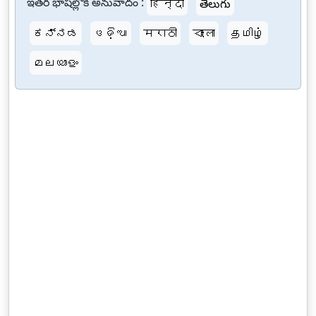
ఇతర భాషల్లోకి అనువాదం :
हिन्दी
తెలుగు
ಕನ್ನಡ
ଓଡ଼ିଆ
मराठी
বাংলা
தமிழ்
മലയാളം