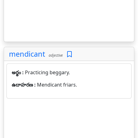
mendicant
adjective
అర్థం :
Practicing beggary.
ఉదాహరణ :
Mendicant friars.