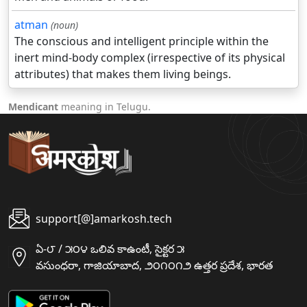
atman
(noun)
The conscious and intelligent principle within the
inert mind-body complex (irrespective of its physical
attributes) that makes them living beings.
Mendicant
meaning in Telugu.
support[@]amarkosh.tech
ఏ-౮ / ౫౦౪ ఒలివ కాఉంటీ, సైక్టర ౫
వసుంధరా, గాజియాబాద, ౨౦౧౦౧౨ ఉత్తర ప్రదేశ, భారత