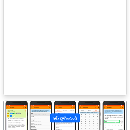
ఆప్ స్థాపించండి
पिछला
अगल