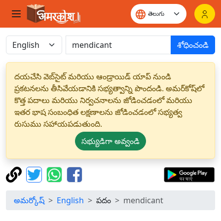
శోధించండి
దయచేసి వెబ్‌సైట్ మరియు ఆండ్రాయిడ్ యాప్ నుండి
ప్రకటనలను తీసివేయడానికి సభ్యత్వాన్ని పొందండి. అమర్‌కోష్‌లో
కొత్త పదాలు మరియు నిర్వచనాలను జోడించడంలో మరియు
ఇతర భాష సంబంధిత లక్షణాలను జోడించడంలో సభ్యత్వ
రుసుము సహాయపడుతుంది.
సభ్యుడిగా అవ్వండి
అమర్కోష్
English
పదం
mendicant