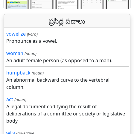
ప్రసిద్ధ పదాలు
vowelize
(verb)
Pronounce as a vowel.
woman
(noun)
An adult female person (as opposed to a man).
humpback
(noun)
An abnormal backward curve to the vertebral
column.
act
(noun)
A legal document codifying the result of
deliberations of a committee or society or legislative
body.
wily
(adjective)