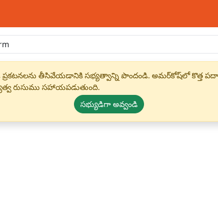
 ప్రకటనలను తీసివేయడానికి సభ్యత్వాన్ని పొందండి. అమర్‌కోష్‌లో కొత
్యత్వ రుసుము సహాయపడుతుంది.
సభ్యుడిగా అవ్వండి