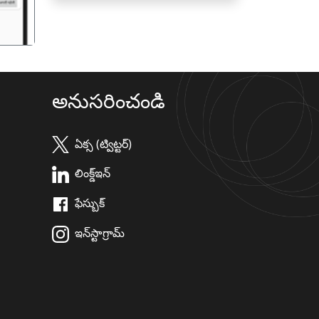
అనుసరించండి
ఏక్స (ట్విట్టర్)
లింక్డ్ఇన్
ఫేస్బుక్
ఇన్‌స్టాగ్రామ్