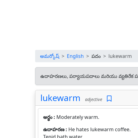
అమర్కోష్
English
పదం
lukewarm
ఉదాహరణలు, పర్యాయపదాలు మరియు వ్యతిరేక ప
lukewarm
adjective
అర్థం :
Moderately warm.
ఉదాహరణ :
He hates lukewarm coffee.
Tepid bath water.