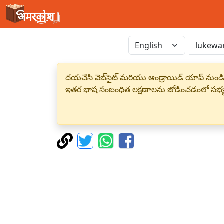
దయచేసి వెబ్‌సైట్ మరియు ఆండ్రాయిడ్ యాప్ నుండి
ఇతర భాష సంబంధిత లక్షణాలను జోడించడంలో సభ