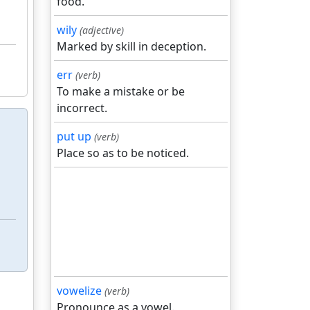
food.
wily
(adjective)
Marked by skill in deception.
err
(verb)
To make a mistake or be
incorrect.
put up
(verb)
Place so as to be noticed.
vowelize
(verb)
Pronounce as a vowel.