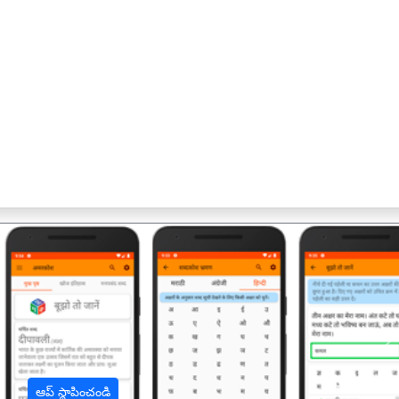
अ
ఆప్ స్థాపించండి