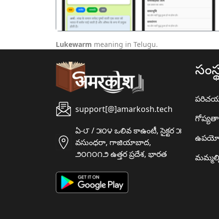
Lukewarm
meaning in Telugu.
సంస్
పరిచ
support[@]amarkosh.tech
గోప్యత
ఏ-౮ / ౫౦౪ ఒలివ కాఉంటీ, సైక్టర ౫
ఉపయో
వసుంధరా, గాజియాబాద,
౨౦౧౦౧౨ ఉత్తర ప్రదేశ, భారత
మమ్మల్న