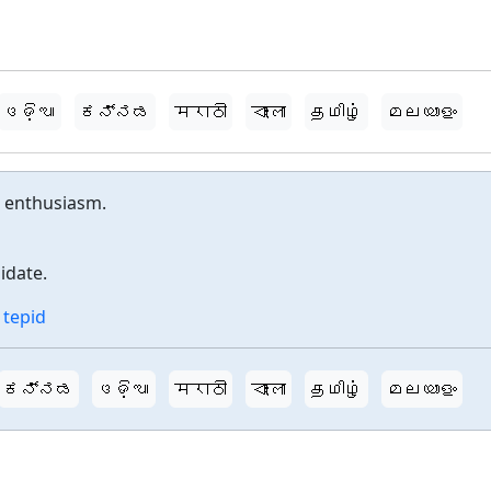
ଓଡ଼ିଆ
ಕನ್ನಡ
मराठी
বাংলা
தமிழ்
മലയാളം
or enthusiasm.
idate.
,
tepid
ಕನ್ನಡ
ଓଡ଼ିଆ
मराठी
বাংলা
தமிழ்
മലയാളം