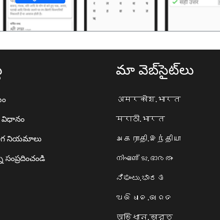
థ
మా వెబ్‌సైట్‌లు
యం
अमरकोश.भारत
ా విధానం
मराठी.भारत
గ నియమాలు
அகராதி.இந்தியா
ి సంప్రదించండి
നിഘണ്ടു.ഭാരതം
ನಿಘಂಟು.ಭಾರತ
ଅଭିଧାନ.ଭାରତ
অভিধান.ভারত