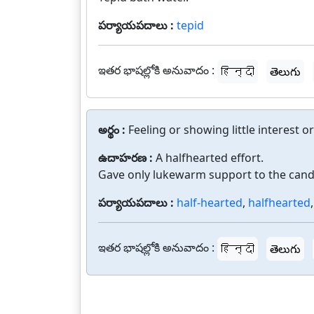
పర్యాయపదాలు :
tepid
ఇతర భాషల్లోకి అనువాదం :
हिन्दी
తెలుగు
అర్థం :
Feeling or showing little interest 
ఉదాహరణ :
A halfhearted effort.
Gave only lukewarm support to the cand
పర్యాయపదాలు :
half-hearted
,
halfhearted
ఇతర భాషల్లోకి అనువాదం :
हिन्दी
తెలుగు