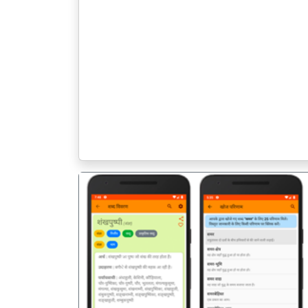
पिछला