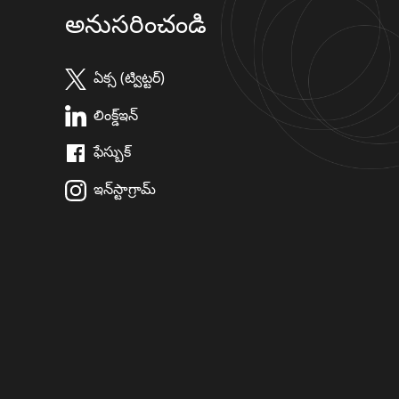
అనుసరించండి
ఏక్స (ట్విట్టర్)
లింక్డ్ఇన్
ఫేస్బుక్
ఇన్‌స్టాగ్రామ్