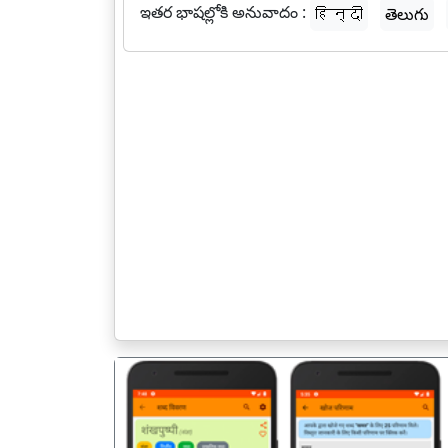
ఇతర భాషల్లోకి అనువాదం :
हिन्दी
తెలుగు