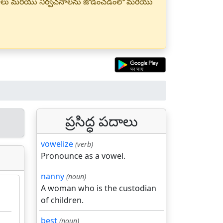
్త పదాలు మరియు నిర్వచనాలను జోడించడంలో మరియు
ప్రసిద్ధ పదాలు
vowelize
(verb)
Pronounce as a vowel.
nanny
(noun)
A woman who is the custodian
of children.
best
(noun)