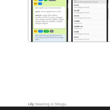
पिछला
Lily
meaning in Telugu.