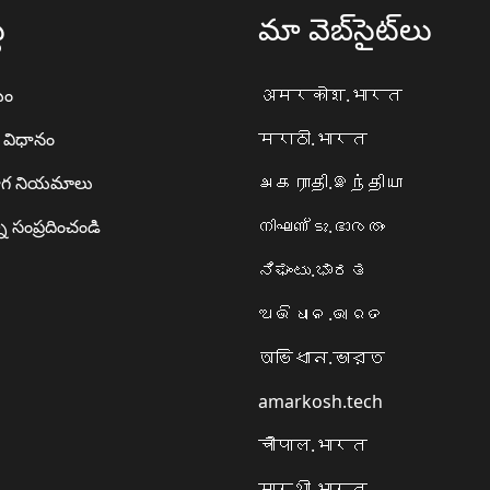
థ
మా వెబ్‌సైట్‌లు
యం
अमरकोश.भारत
ా విధానం
मराठी.भारत
గ నియమాలు
அகராதி.இந்தியா
ి సంప్రదించండి
നിഘണ്ടു.ഭാരതം
ನಿಘಂಟು.ಭಾರತ
ଅଭିଧାନ.ଭାରତ
অভিধান.ভারত
amarkosh.tech
चौपाल.भारत
सारथी.भारत