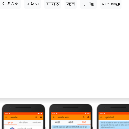
ಕನ್ನಡ
ଓଡ଼ିଆ
मराठी
বাংলা
தமிழ்
മലയാളം