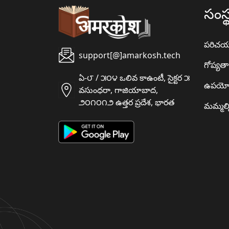
సంస్
పరిచ
support[@]amarkosh.tech
గోప్యత
ఏ-౮ / ౫౦౪ ఒలివ కాఉంటీ, సైక్టర ౫
ఉపయో
వసుంధరా, గాజియాబాద,
౨౦౧౦౧౨ ఉత్తర ప్రదేశ, భారత
మమ్మల్న