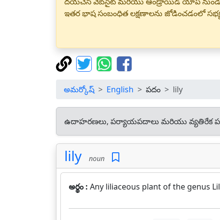
దయచేసి వెబ్‌సైట్ మరియు ఆండ్రాయిడ్ యాప్ నుండి
ఇతర భాష సంబంధిత లక్షణాలను జోడించడంలో సభ
అమర్కోష్
English
పదం
lily
ఉదాహరణలు, పర్యాయపదాలు మరియు వ్యతిరేక ప
lily
noun
అర్థం :
Any liliaceous plant of the genus 