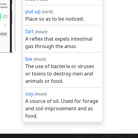
put up
(verb)
गला
Place so as to be noticed.
fart
(noun)
A reflex that expels intestinal
gas through the anus.
bw
(noun)
The use of bacteria or viruses
or toxins to destroy men and
animals or food.
soy
(noun)
A source of oil. Used for forage
and soil improvement and as
food.