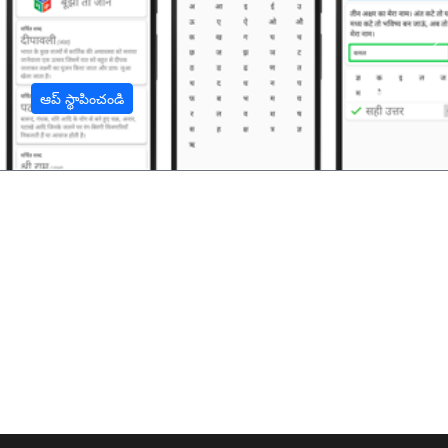
अ
ఆప్ స్థాపించండి