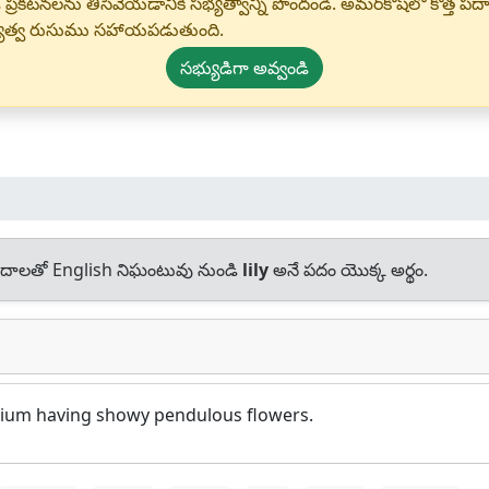
 ప్రకటనలను తీసివేయడానికి సభ్యత్వాన్ని పొందండి. అమర్‌కోష్‌లో కొత
్యత్వ రుసుము సహాయపడుతుంది.
సభ్యుడిగా అవ్వండి
దాలతో English నిఘంటువు నుండి
lily
అనే పదం యొక్క అర్థం.
Lilium having showy pendulous flowers.