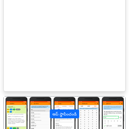
ఆప్ స్థాపించండి
पिछला
अगल