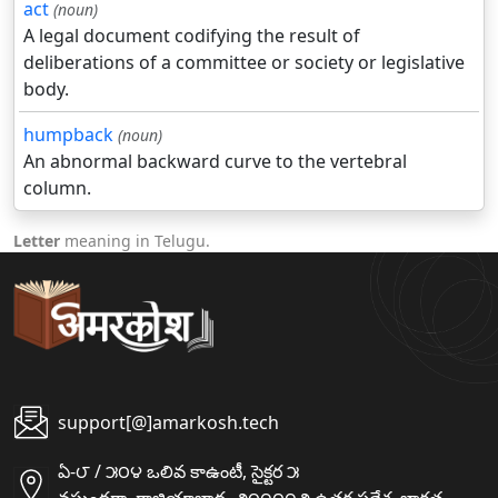
act
(noun)
A legal document codifying the result of
deliberations of a committee or society or legislative
body.
humpback
(noun)
An abnormal backward curve to the vertebral
column.
Letter
meaning in Telugu.
support[@]amarkosh.tech
ఏ-౮ / ౫౦౪ ఒలివ కాఉంటీ, సైక్టర ౫