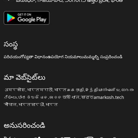
వసుంధరా, గాజియాబాద, ౨౦౧౦౧౨ ఉత్తర ప్రదేశ, భారత
సంస్థ
పరిచయం
గోప్యతా విధానం
ఉపయోగ నియమాలు
మమ్మల్ని సంప్రదించండి
మా వెబ్‌సైట్‌లు
अमरकोश.भारत
मराठी.भारत
அகராதி.இந்தியா
നിഘണ്ടു.ഭാരതം
ನಿಘಂಟು.ಭಾರತ
ଅଭିଧାନ.ଭାରତ
অভিধান.ভারত
amarkosh.tech
चौपाल.भारत
सारथी.भारत
అనుసరించండి