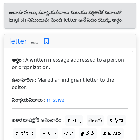
ఉదాహరణలు, పర్యాయపదాలు మరియు వ్యతిరేక పదాలతో
English నిఘంటువు నుండి
letter
అనే పదం యొక్క అర్థం.
letter
noun
అర్థం :
A written message addressed to a person
or organization.
ఉదాహరణ :
Mailed an indignant letter to the
editor.
పర్యాయపదాలు :
missive
ఇతర భాషల్లోకి అనువాదం :
हिन्दी
తెలుగు
ଓଡ଼ିଆ
ಕನ್ನಡ
मराठी
বাংলা
தமிழ்
മലയാളം