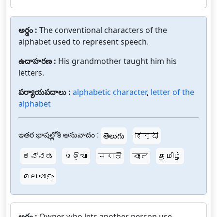
అర్థం :
The conventional characters of the
alphabet used to represent speech.
ఉదాహరణ :
His grandmother taught him his
letters.
పర్యాయపదాలు :
alphabetic character
,
letter of the
alphabet
ఇతర భాషల్లోకి అనువాదం :
తెలుగు
हिन्दी
ಕನ್ನಡ
ଓଡ଼ିଆ
मराठी
বাংলা
தமிழ்
മലയാളം
అర్థం :
Owner who lets another person use