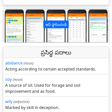
ఆప్ స్థాపించండి
पिछला
अगल
ప్రసిద్ధ పదాలు
abidance
(noun)
Acting according to certain accepted standards.
soy
(noun)
A source of oil. Used for forage and soil
improvement and as food.
wily
(adjective)
Marked by skill in deception.