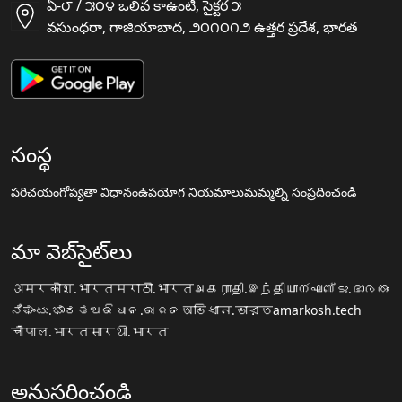
ఏ-౮ / ౫౦౪ ఒలివ కాఉంటీ, సైక్టర ౫
వసుంధరా, గాజియాబాద, ౨౦౧౦౧౨ ఉత్తర ప్రదేశ, భారత
సంస్థ
పరిచయం
గోప్యతా విధానం
ఉపయోగ నియమాలు
మమ్మల్ని సంప్రదించండి
మా వెబ్‌సైట్‌లు
अमरकोश.भारत
मराठी.भारत
அகராதி.இந்தியா
നിഘണ്ടു.ഭാരതം
ನಿಘಂಟು.ಭಾರತ
ଅଭିଧାନ.ଭାରତ
অভিধান.ভারত
amarkosh.tech
चौपाल.भारत
सारथी.भारत
అనుసరించండి