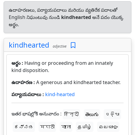
ఉదాహరణలు, పర్యాయపదాలు మరియు వ్యతిరేక పదాలతో
English నిఘంటువు నుండి
kindhearted
అనే పదం యొక్క
అర్థం.
kindhearted
adjective
అర్థం :
Having or proceeding from an innately
kind disposition.
ఉదాహరణ :
A generous and kindhearted teacher.
పర్యాయపదాలు :
kind-hearted
ఇతర భాషల్లోకి అనువాదం :
हिन्दी
తెలుగు
ଓଡ଼ିଆ
ಕನ್ನಡ
मराठी
বাংলা
தமிழ்
മലയാളം