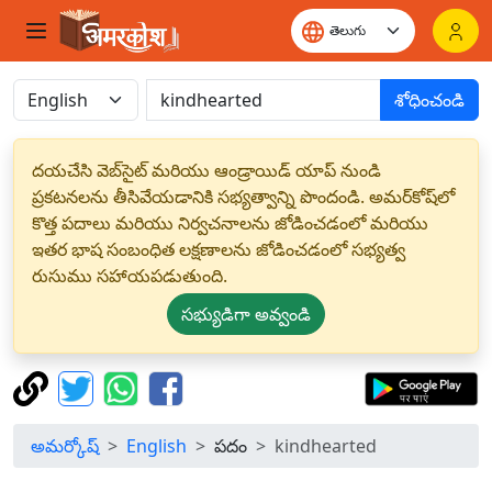
శోధించండి
దయచేసి వెబ్‌సైట్ మరియు ఆండ్రాయిడ్ యాప్ నుండి
ప్రకటనలను తీసివేయడానికి సభ్యత్వాన్ని పొందండి. అమర్‌కోష్‌లో
కొత్త పదాలు మరియు నిర్వచనాలను జోడించడంలో మరియు
ఇతర భాష సంబంధిత లక్షణాలను జోడించడంలో సభ్యత్వ
రుసుము సహాయపడుతుంది.
సభ్యుడిగా అవ్వండి
అమర్కోష్
English
పదం
kindhearted