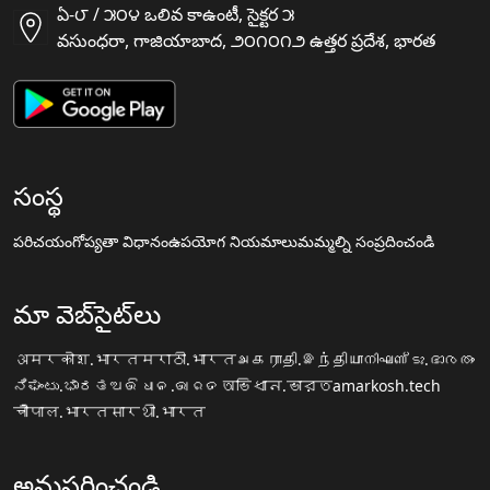
ఏ-౮ / ౫౦౪ ఒలివ కాఉంటీ, సైక్టర ౫
వసుంధరా, గాజియాబాద, ౨౦౧౦౧౨ ఉత్తర ప్రదేశ, భారత
సంస్థ
పరిచయం
గోప్యతా విధానం
ఉపయోగ నియమాలు
మమ్మల్ని సంప్రదించండి
మా వెబ్‌సైట్‌లు
अमरकोश.भारत
मराठी.भारत
அகராதி.இந்தியா
നിഘണ്ടു.ഭാരതം
ನಿಘಂಟು.ಭಾರತ
ଅଭିଧାନ.ଭାରତ
অভিধান.ভারত
amarkosh.tech
चौपाल.भारत
सारथी.भारत
అనుసరించండి