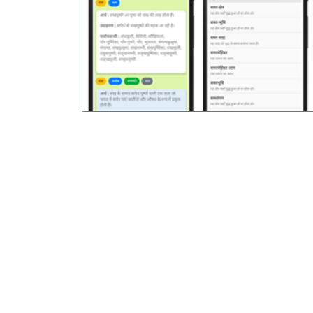
पिछला