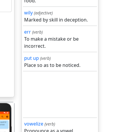
food.
wily
(adjective)
Marked by skill in deception.
err
(verb)
To make a mistake or be
incorrect.
put up
(verb)
Place so as to be noticed.
vowelize
(verb)
Pronounce as a vowel.