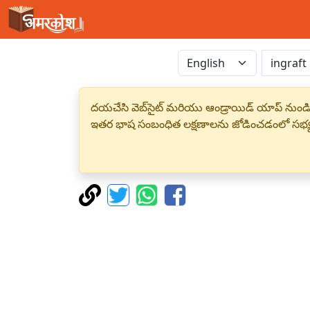
దయచేసి వెబ్‌సైట్ మరియు ఆండ్రాయిడ్ యాప్ నుండి
ఇతర భాష సంబంధిత లక్షణాలను జోడించడంలో సభ