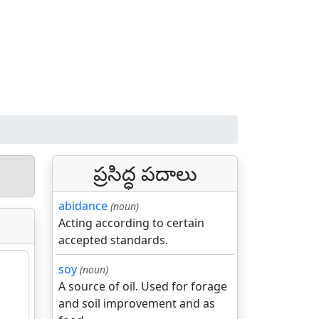
ప్రసిద్ధ పదాలు
abidance
(noun)
Acting according to certain
accepted standards.
soy
(noun)
A source of oil. Used for forage
and soil improvement and as