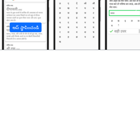
अ
ఆప్ స్థాపించండి