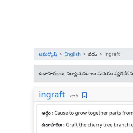
అమర్కోష్
English
పదం
ingraft
ఉదాహరణలు, పర్యాయపదాలు మరియు వ్యతిరేక ప
ingraft
verb
అర్థం :
Cause to grow together parts from 
ఉదాహరణ :
Graft the cherry tree branch 