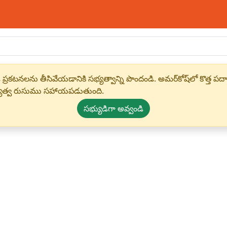
 ప్రకటనలను తీసివేయడానికి సభ్యత్వాన్ని పొందండి. అమర్‌కోష్‌లో కొత
్యత్వ రుసుము సహాయపడుతుంది.
సభ్యుడిగా అవ్వండి