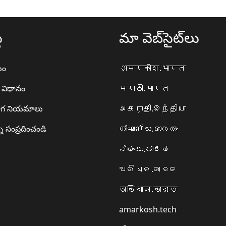
థ
మా వెబ్‌సైట్‌లు
యం
अमरकोश.भारत
ా విధానం
मराठी.भारत
గ నియమాలు
அகராதி.இந்தியா
ి సంప్రదించండి
നിഘണ്ടു.ഭാരതം
ನಿಘಂಟು.ಭಾರತ
ଅଭିଧାନ.ଭାରତ
অভিধান.ভারত
amarkosh.tech