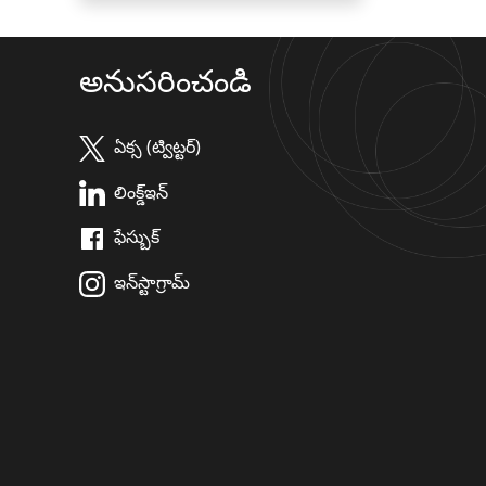
అనుసరించండి
ఏక్స (ట్విట్టర్)
లింక్డ్ఇన్
ఫేస్బుక్
ఇన్‌స్టాగ్రామ్