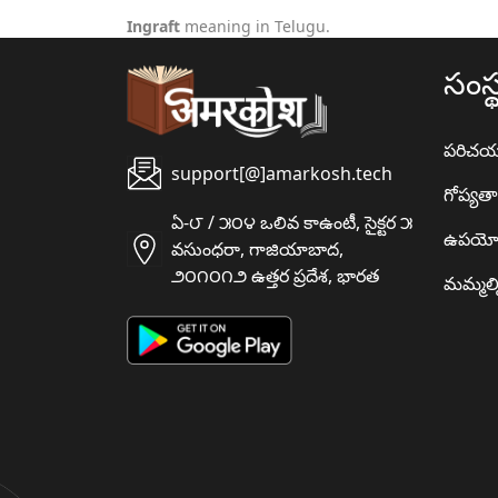
Ingraft
meaning in Telugu.
సంస్
పరిచ
support[@]amarkosh.tech
గోప్యత
ఏ-౮ / ౫౦౪ ఒలివ కాఉంటీ, సైక్టర ౫
ఉపయో
వసుంధరా, గాజియాబాద,
౨౦౧౦౧౨ ఉత్తర ప్రదేశ, భారత
మమ్మల్న