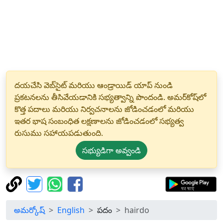
దయచేసి వెబ్‌సైట్ మరియు ఆండ్రాయిడ్ యాప్ నుండి
ప్రకటనలను తీసివేయడానికి సభ్యత్వాన్ని పొందండి. అమర్‌కోష్‌లో
కొత్త పదాలు మరియు నిర్వచనాలను జోడించడంలో మరియు
ఇతర భాష సంబంధిత లక్షణాలను జోడించడంలో సభ్యత్వ
రుసుము సహాయపడుతుంది.
సభ్యుడిగా అవ్వండి
అమర్కోష్
English
పదం
hairdo