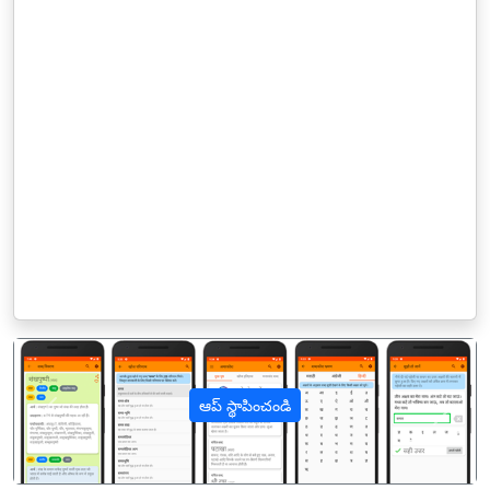
ఆప్ స్థాపించండి
पिछला
अगल