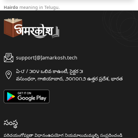
Hairdo
meaning in Telugu.
support[@]amarkosh.tech
ఏ-౮ / ౫౦౪ ఒలివ కాఉంటీ, సైక్టర ౫
వసుంధరా, గాజియాబాద, ౨౦౧౦౧౨ ఉత్తర ప్రదేశ, భారత
సంస్థ
పరిచయం
గోప్యతా విధానం
ఉపయోగ నియమాలు
మమ్మల్ని సంప్రదించండి