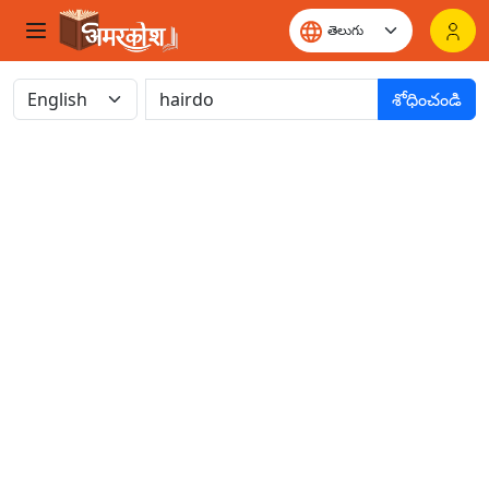
శోధించండి