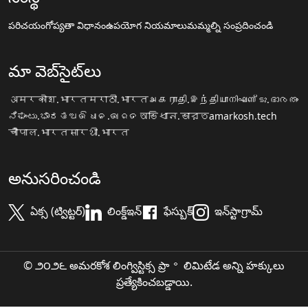
పరిచయం
గోప్యతా విధానం
ఉపయోగ నియమాలు
మమ్మల్ని సంప్రదించండి
మా వెబ్‌సైట్‌లు
अमरकोश.भारत
मराठी.भारत
அகராதி.இந்தியா
നിഘണ്ടു.ഭാരതം
ನಿಘಂಟು.ಭಾರತ
ଅଭିଧାନ.ଭାରତ
অভিধান.ভারত
amarkosh.tech
चौपाल.भारत
सारथी.भारत
అనుసరించండి
ఏక్స (ట్విట్టర్)
లింక్డ్ఇన్
ఫేస్బుక్
ఇన్‌స్టాగ్రామ్
© ౨౦౨౬ అమరకోశ లింగ్విస్టిక్స ప్రా॰ లిమిటేడ అన్ని హక్కులు
ప్రత్యేకించబడ్డాయి.