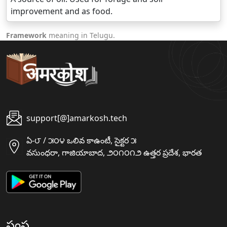
improvement and as food.
Framework
meaning in Telugu.
support[@]amarkosh.tech
ఏ-౮ / ౫౦౪ ఒలివ కాఉంటీ, సైక్టర ౫
వసుంధరా, గాజియాబాద, ౨౦౧౦౧౨ ఉత్తర ప్రదేశ, భారత
సంస్థ