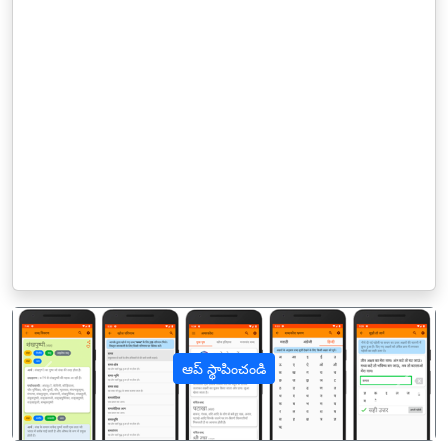
ఆప్ స్థాపించండి
पिछला
अगल