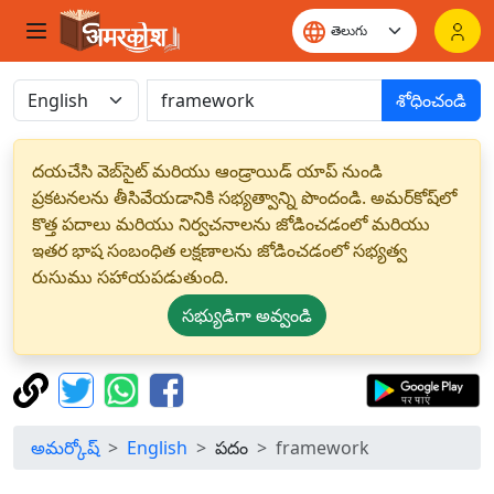
శోధించండి
దయచేసి వెబ్‌సైట్ మరియు ఆండ్రాయిడ్ యాప్ నుండి
ప్రకటనలను తీసివేయడానికి సభ్యత్వాన్ని పొందండి. అమర్‌కోష్‌లో
కొత్త పదాలు మరియు నిర్వచనాలను జోడించడంలో మరియు
ఇతర భాష సంబంధిత లక్షణాలను జోడించడంలో సభ్యత్వ
రుసుము సహాయపడుతుంది.
సభ్యుడిగా అవ్వండి
అమర్కోష్
English
పదం
framework