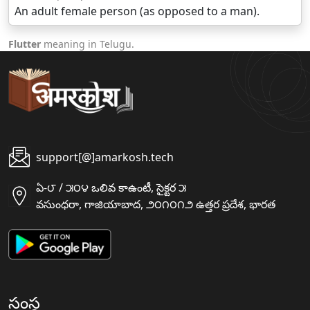
An adult female person (as opposed to a man).
Flutter
meaning in Telugu.
support[@]amarkosh.tech
ఏ-౮ / ౫౦౪ ఒలివ కాఉంటీ, సైక్టర ౫
వసుంధరా, గాజియాబాద, ౨౦౧౦౧౨ ఉత్తర ప్రదేశ, భారత
సంస్థ