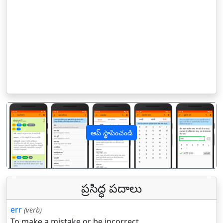
ఆప్ స్థాపించండి
पिछला
अगल
ప్రసిద్ధ పదాలు
err
(verb)
To make a mistake or be incorrect.