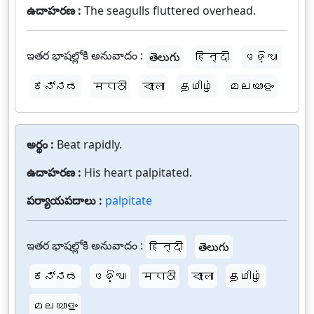
ఉదాహరణ :
The seagulls fluttered overhead.
ఇతర భాషల్లోకి అనువాదం :
తెలుగు
हिन्दी
ଓଡ଼ିଆ
ಕನ್ನಡ
मराठी
বাংলা
தமிழ்
മലയാളം
అర్థం :
Beat rapidly.
ఉదాహరణ :
His heart palpitated.
పర్యాయపదాలు :
palpitate
ఇతర భాషల్లోకి అనువాదం :
हिन्दी
తెలుగు
ಕನ್ನಡ
ଓଡ଼ିଆ
मराठी
বাংলা
தமிழ்
മലയാളം