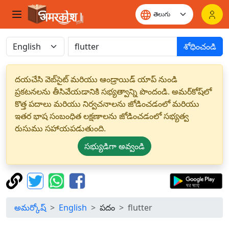
శోధించండి
దయచేసి వెబ్‌సైట్ మరియు ఆండ్రాయిడ్ యాప్ నుండి
ప్రకటనలను తీసివేయడానికి సభ్యత్వాన్ని పొందండి. అమర్‌కోష్‌లో
కొత్త పదాలు మరియు నిర్వచనాలను జోడించడంలో మరియు
ఇతర భాష సంబంధిత లక్షణాలను జోడించడంలో సభ్యత్వ
రుసుము సహాయపడుతుంది.
సభ్యుడిగా అవ్వండి
అమర్కోష్
English
పదం
flutter