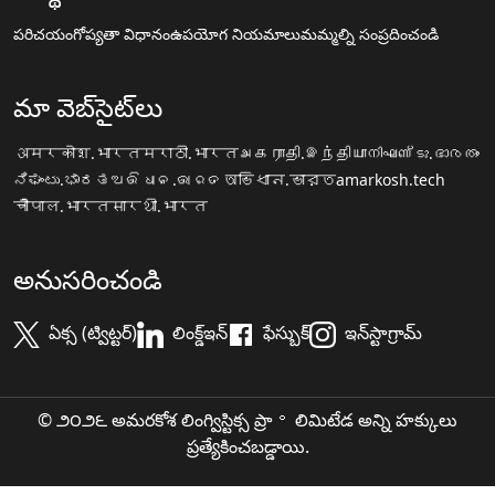
పరిచయం
గోప్యతా విధానం
ఉపయోగ నియమాలు
మమ్మల్ని సంప్రదించండి
మా వెబ్‌సైట్‌లు
अमरकोश.भारत
मराठी.भारत
அகராதி.இந்தியா
നിഘണ്ടു.ഭാരതം
ನಿಘಂಟು.ಭಾರತ
ଅଭିଧାନ.ଭାରତ
অভিধান.ভারত
amarkosh.tech
चौपाल.भारत
सारथी.भारत
అనుసరించండి
ఏక్స (ట్విట్టర్)
లింక్డ్ఇన్
ఫేస్బుక్
ఇన్‌స్టాగ్రామ్
© ౨౦౨౬ అమరకోశ లింగ్విస్టిక్స ప్రా॰ లిమిటేడ అన్ని హక్కులు
ప్రత్యేకించబడ్డాయి.