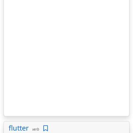
flutter
verb