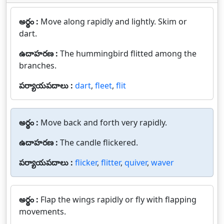
అర్థం :
Move along rapidly and lightly. Skim or
dart.
ఉదాహరణ :
The hummingbird flitted among the
branches.
పర్యాయపదాలు :
dart
,
fleet
,
flit
అర్థం :
Move back and forth very rapidly.
ఉదాహరణ :
The candle flickered.
పర్యాయపదాలు :
flicker
,
flitter
,
quiver
,
waver
అర్థం :
Flap the wings rapidly or fly with flapping
movements.