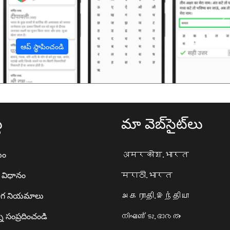
अ
ఆప్ స్థాపించండి
థ
మా వెబ్‌సైట్‌లు
యం
अमरकोश.भारत
ా విధానం
मराठी.भारत
గ నియమాలు
அகராதி.இந்தியா
ి సంప్రదించండి
നിഘണ്ടു.ഭാരതം