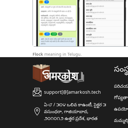
पिछला
Flock
meaning in Telugu.
సంస్
పరిచ
support[@]amarkosh.tech
గోప్యత
ఏ-౮ / ౫౦౪ ఒలివ కాఉంటీ, సైక్టర ౫
ఉపయో
వసుంధరా, గాజియాబాద,
౨౦౧౦౧౨ ఉత్తర ప్రదేశ, భారత
మమ్మల్న