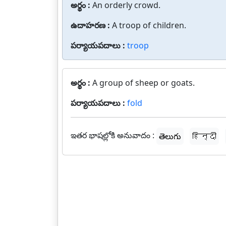
అర్థం :
An orderly crowd.
ఉదాహరణ :
A troop of children.
పర్యాయపదాలు :
troop
అర్థం :
A group of sheep or goats.
పర్యాయపదాలు :
fold
ఇతర భాషల్లోకి అనువాదం :
తెలుగు
हिन्दी