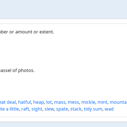
umber or amount or extent.
passel of photos.
eat deal
,
hatful
,
heap
,
lot
,
mass
,
mess
,
mickle
,
mint
,
mounta
te a little
,
raft
,
sight
,
slew
,
spate
,
stack
,
tidy sum
,
wad