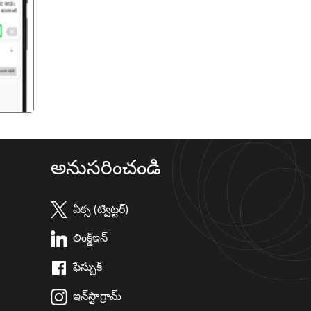
गला
అనుసరించండి
ఏక్స (ట్విట్టర్)
లింక్డ్ఇన్
ఫేస్బుక్
ఇన్‌స్టాగ్రామ్