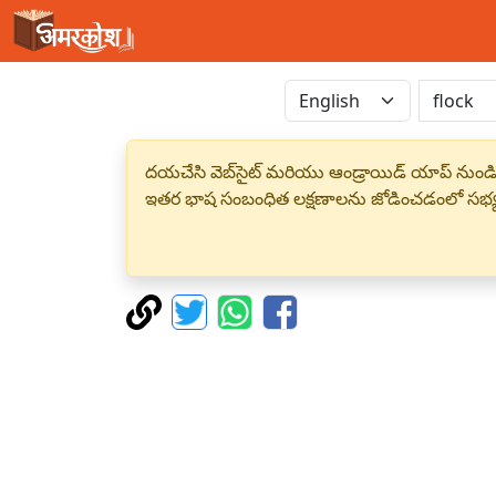
దయచేసి వెబ్‌సైట్ మరియు ఆండ్రాయిడ్ యాప్ నుండి
ఇతర భాష సంబంధిత లక్షణాలను జోడించడంలో సభ