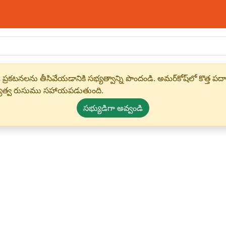
 ప్రకటనలను తీసివేయడానికి సభ్యత్వాన్ని పొందండి. అమర్‌కోష్‌లో కొత
్యత్వ రుసుము సహాయపడుతుంది.
సభ్యుడిగా అవ్వండి