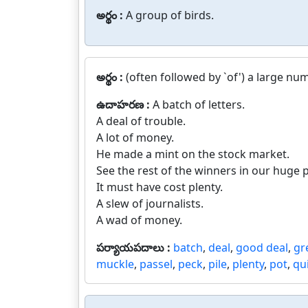
అర్థం :
A group of birds.
అర్థం :
(often followed by `of') a large n
ఉదాహరణ :
A batch of letters.
A deal of trouble.
A lot of money.
He made a mint on the stock market.
See the rest of the winners in our huge 
It must have cost plenty.
A slew of journalists.
A wad of money.
పర్యాయపదాలు :
batch
,
deal
,
good deal
,
gr
muckle
,
passel
,
peck
,
pile
,
plenty
,
pot
,
qui