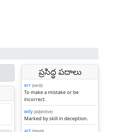
ప్రసిద్ధ పదాలు
err
(verb)
To make a mistake or be
incorrect.
wily
(adjective)
Marked by skill in deception.
act
(noun)