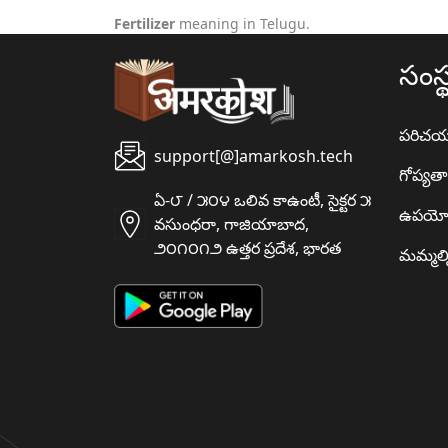
Fertilizer
meaning in Telugu.
సంస్
పరిచ
support[@]amarkosh.tech
గోప్యత
ఏ-౮ / ౫౦౪ ఒలివ కాఉంటీ, సైక్టర ౫
ఉపయో
వసుంధరా, గాజియాబాద,
౨౦౧౦౧౨ ఉత్తర ప్రదేశ, భారత
మమ్మల్న