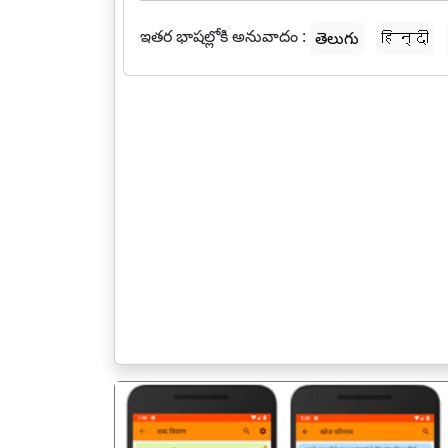
ఇతర భాషల్లోకి అనువాదం :
తెలుగు
हिन्दी