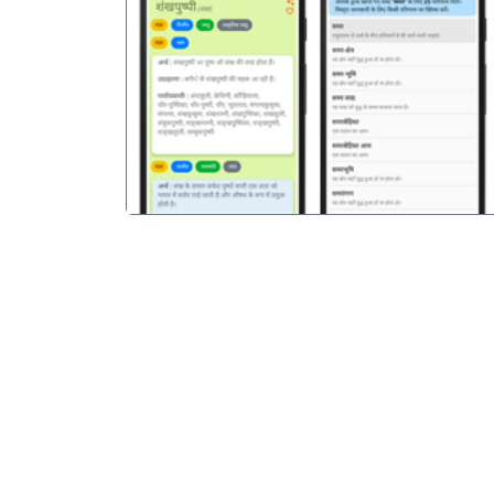
पिछला