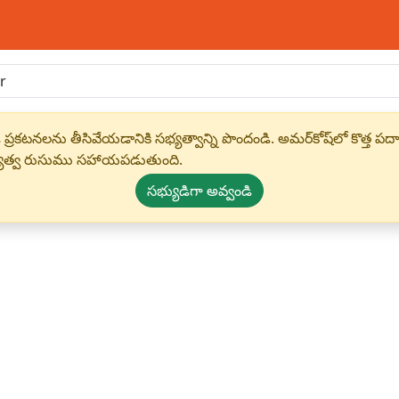
 ప్రకటనలను తీసివేయడానికి సభ్యత్వాన్ని పొందండి. అమర్‌కోష్‌లో కొత
్యత్వ రుసుము సహాయపడుతుంది.
సభ్యుడిగా అవ్వండి