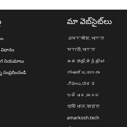
థ
మా వెబ్‌సైట్‌లు
యం
अमरकोश.भारत
ా విధానం
मराठी.भारत
గ నియమాలు
அகராதி.இந்தியா
ి సంప్రదించండి
നിഘണ്ടു.ഭാരതം
ನಿಘಂಟು.ಭಾರತ
ଅଭିଧାନ.ଭାରତ
অভিধান.ভারত
amarkosh.tech