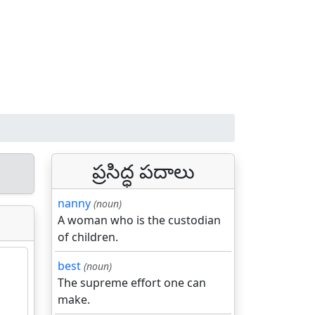
ప్రసిద్ధ పదాలు
nanny
(noun)
A woman who is the custodian
of children.
best
(noun)
The supreme effort one can
make.