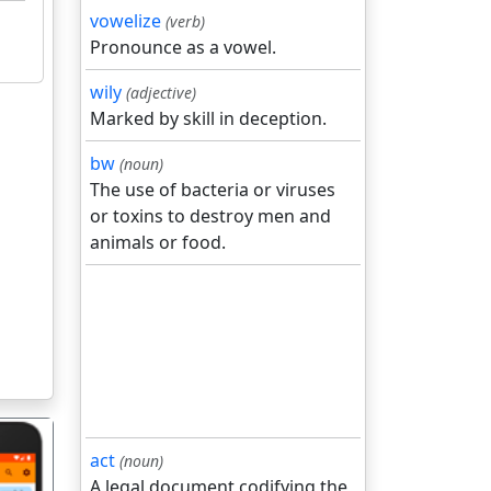
vowelize
(verb)
Pronounce as a vowel.
wily
(adjective)
Marked by skill in deception.
bw
(noun)
The use of bacteria or viruses
or toxins to destroy men and
animals or food.
act
(noun)
A legal document codifying the