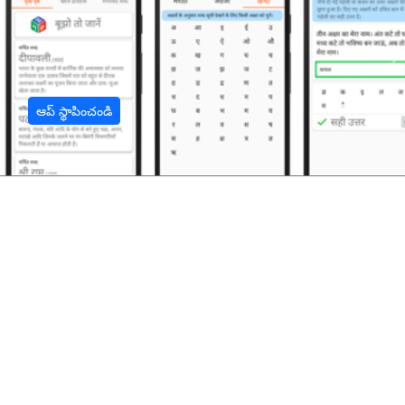
अ
ఆప్ స్థాపించండి