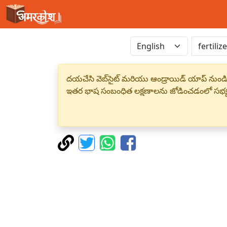
దయచేసి వెబ్‌సైట్ మరియు ఆండ్రాయిడ్ యాప్ నుండి
ఇతర భాష సంబంధిత లక్షణాలను జోడించడంలో సభ