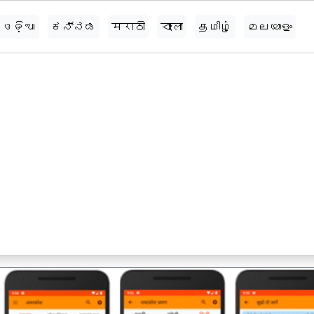
ଓଡ଼ିଆ
ಕನ್ನಡ
मराठी
বাংলা
தமிழ்
മലയാളം