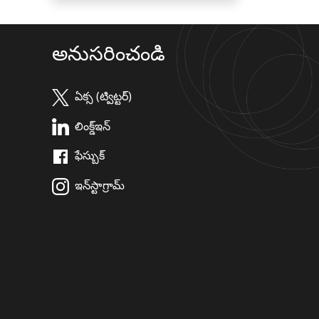
అనుసరించండి
ఏక్స (ట్విట్టర్)
లింక్డ్ఇన్
ఫేస్బుక్
ఇన్‌స్టాగ్రామ్