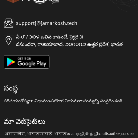
support[@]amarkosh.tech
ఏ-౮ / ౫౦౪ ఒలివ కాఉంటీ, సైక్టర ౫
వసుంధరా, గాజియాబాద, ౨౦౧౦౧౨ ఉత్తర ప్రదేశ, భారత
సంస్థ
పరిచయం
గోప్యతా విధానం
ఉపయోగ నియమాలు
మమ్మల్ని సంప్రదించండి
మా వెబ్‌సైట్‌లు
अमरकोश.भारत
मराठी.भारत
அகராதி.இந்தியா
നിഘണ്ടു.ഭാരതം