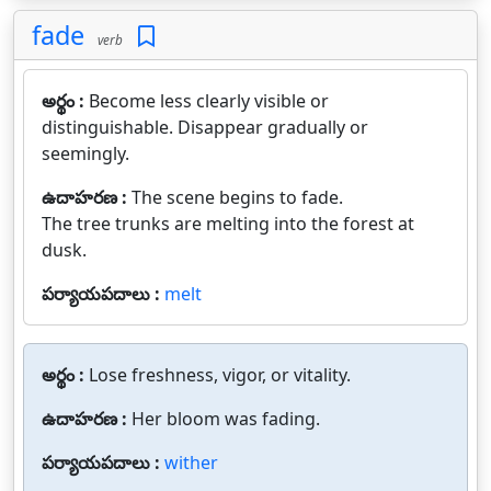
fade
verb
అర్థం :
Become less clearly visible or
distinguishable. Disappear gradually or
seemingly.
ఉదాహరణ :
The scene begins to fade.
The tree trunks are melting into the forest at
dusk.
పర్యాయపదాలు :
melt
అర్థం :
Lose freshness, vigor, or vitality.
ఉదాహరణ :
Her bloom was fading.
పర్యాయపదాలు :
wither