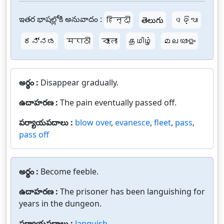
ఇతర భాషల్లోకి అనువాదం :
हिन्दी
తెలుగు
ଓଡ଼ିଆ
ಕನ್ನಡ
मराठी
বাংলা
தமிழ்
മലയാളം
అర్థం :
Disappear gradually.
ఉదాహరణ :
The pain eventually passed off.
పర్యాయపదాలు :
blow over
,
evanesce
,
fleet
,
pass
,
pass off
అర్థం :
Become feeble.
ఉదాహరణ :
The prisoner has been languishing for
years in the dungeon.
పర్యాయపదాలు :
languish