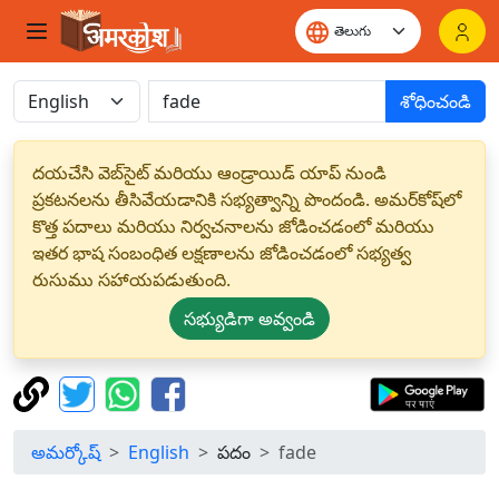
శోధించండి
దయచేసి వెబ్‌సైట్ మరియు ఆండ్రాయిడ్ యాప్ నుండి
ప్రకటనలను తీసివేయడానికి సభ్యత్వాన్ని పొందండి. అమర్‌కోష్‌లో
కొత్త పదాలు మరియు నిర్వచనాలను జోడించడంలో మరియు
ఇతర భాష సంబంధిత లక్షణాలను జోడించడంలో సభ్యత్వ
రుసుము సహాయపడుతుంది.
సభ్యుడిగా అవ్వండి
అమర్కోష్
English
పదం
fade