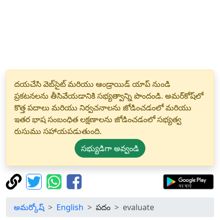
దయచేసి వెబ్‌సైట్ మరియు ఆండ్రాయిడ్ యాప్ నుండి
ప్రకటనలను తీసివేయడానికి సభ్యత్వాన్ని పొందండి. అమర్‌కోష్‌లో
కొత్త పదాలు మరియు నిర్వచనాలను జోడించడంలో మరియు
ఇతర భాష సంబంధిత లక్షణాలను జోడించడంలో సభ్యత్వ
రుసుము సహాయపడుతుంది.
సభ్యుడిగా అవ్వండి
అమర్కోష్
English
పదం
evaluate