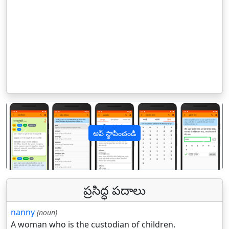
ఆప్ స్థాపించండి
पिछला
अगल
ప్రసిద్ధ పదాలు
nanny
(noun)
A woman who is the custodian of children.