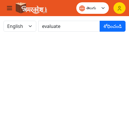
శోధించండి