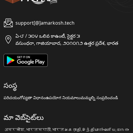
support[@]amarkosh.tech
ఏ-౮ / ౫౦౪ ఒలివ కాఉంటీ, సైక్టర ౫
వసుంధరా, గాజియాబాద, ౨౦౧౦౧౨ ఉత్తర ప్రదేశ, భారత
సంస్థ
పరిచయం
గోప్యతా విధానం
ఉపయోగ నియమాలు
మమ్మల్ని సంప్రదించండి
మా వెబ్‌సైట్‌లు
अमरकोश.भारत
मराठी.भारत
அகராதி.இந்தியா
നിഘണ്ടു.ഭാരതം