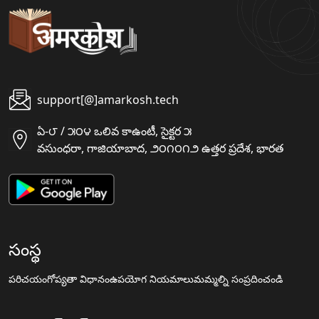
support[@]amarkosh.tech
ఏ-౮ / ౫౦౪ ఒలివ కాఉంటీ, సైక్టర ౫
వసుంధరా, గాజియాబాద, ౨౦౧౦౧౨ ఉత్తర ప్రదేశ, భారత
సంస్థ
పరిచయం
గోప్యతా విధానం
ఉపయోగ నియమాలు
మమ్మల్ని సంప్రదించండి