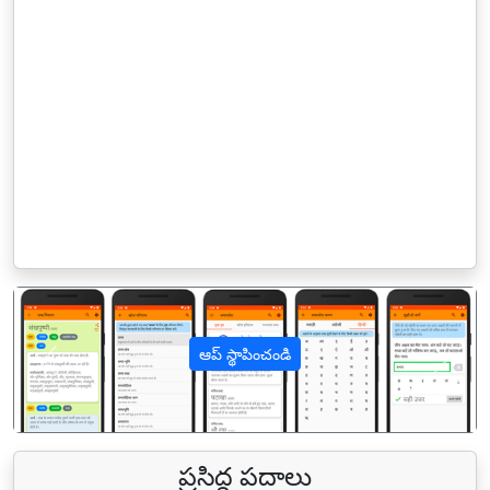
ఆప్ స్థాపించండి
पिछला
अगल
ప్రసిద్ధ పదాలు