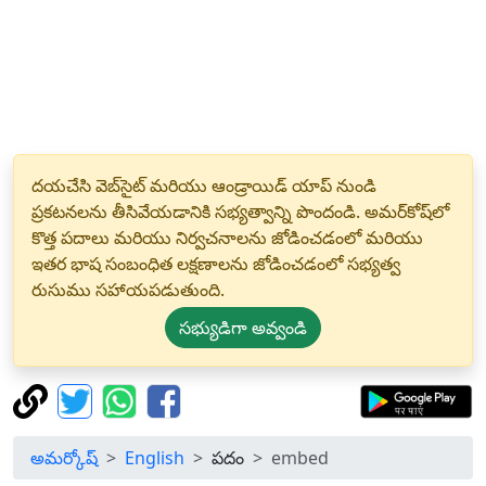
దయచేసి వెబ్‌సైట్ మరియు ఆండ్రాయిడ్ యాప్ నుండి
ప్రకటనలను తీసివేయడానికి సభ్యత్వాన్ని పొందండి. అమర్‌కోష్‌లో
కొత్త పదాలు మరియు నిర్వచనాలను జోడించడంలో మరియు
ఇతర భాష సంబంధిత లక్షణాలను జోడించడంలో సభ్యత్వ
రుసుము సహాయపడుతుంది.
సభ్యుడిగా అవ్వండి
అమర్కోష్
English
పదం
embed