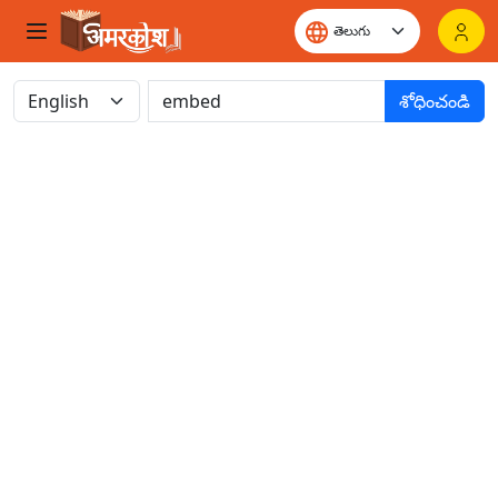
శోధించండి