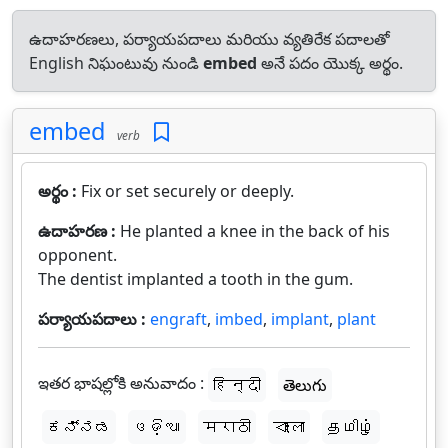
ఉదాహరణలు, పర్యాయపదాలు మరియు వ్యతిరేక పదాలతో
English నిఘంటువు నుండి
embed
అనే పదం యొక్క అర్థం.
embed
verb
అర్థం :
Fix or set securely or deeply.
ఉదాహరణ :
He planted a knee in the back of his
opponent.
The dentist implanted a tooth in the gum.
పర్యాయపదాలు :
engraft
,
imbed
,
implant
,
plant
ఇతర భాషల్లోకి అనువాదం :
हिन्दी
తెలుగు
ಕನ್ನಡ
ଓଡ଼ିଆ
मराठी
বাংলা
தமிழ்