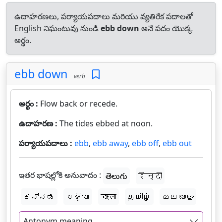
ఉదాహరణలు, పర్యాయపదాలు మరియు వ్యతిరేక పదాలతో
English నిఘంటువు నుండి
ebb down
అనే పదం యొక్క
అర్థం.
ebb down
verb
అర్థం :
Flow back or recede.
ఉదాహరణ :
The tides ebbed at noon.
పర్యాయపదాలు :
ebb
,
ebb away
,
ebb off
,
ebb out
ఇతర భాషల్లోకి అనువాదం :
తెలుగు
हिन्दी
ಕನ್ನಡ
ଓଡ଼ିଆ
বাংলা
தமிழ்
മലയാളം
Antonym meaning