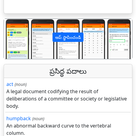
ఆప్ స్థాపించండి
पिछला
अगल
ప్రసిద్ధ పదాలు
act
(noun)
A legal document codifying the result of
deliberations of a committee or society or legislative
body.
humpback
(noun)
An abnormal backward curve to the vertebral
column.