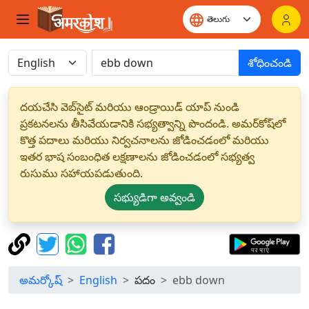
శోధించండి
దయచేసి వెబ్‌సైట్ మరియు ఆండ్రాయిడ్ యాప్ నుండి
ప్రకటనలను తీసివేయడానికి సభ్యత్వాన్ని పొందండి. అమర్‌కోష్‌లో
కొత్త పదాలు మరియు నిర్వచనాలను జోడించడంలో మరియు
ఇతర భాష సంబంధిత లక్షణాలను జోడించడంలో సభ్యత్వ
రుసుము సహాయపడుతుంది.
సభ్యుడిగా అవ్వండి
అమర్కోష్
English
పదం
ebb down