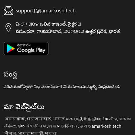
support[@]amarkosh.tech
ఏ-౮ / ౫౦౪ ఒలివ కాఉంటీ, సైక్టర ౫
వసుంధరా, గాజియాబాద, ౨౦౧౦౧౨ ఉత్తర ప్రదేశ, భారత
సంస్థ
పరిచయం
గోప్యతా విధానం
ఉపయోగ నియమాలు
మమ్మల్ని సంప్రదించండి
మా వెబ్‌సైట్‌లు
अमरकोश.भारत
मराठी.भारत
அகராதி.இந்தியா
നിഘണ്ടു.ഭാരതം
ನಿಘಂಟು.ಭಾರತ
ଅଭିଧାନ.ଭାରତ
অভিধান.ভারত
amarkosh.tech
चौपाल.भारत
सारथी.भारत