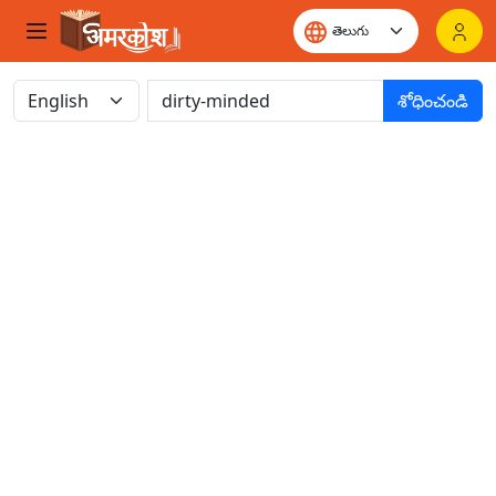
శోధించండి