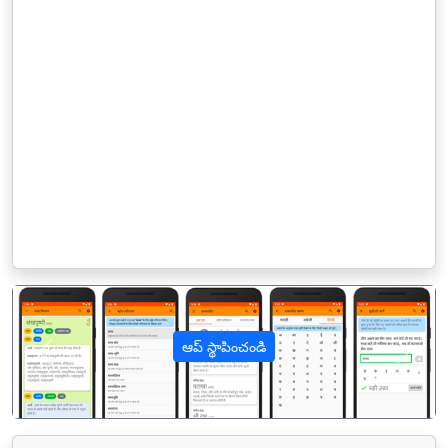
ఆప్ స్థాపించండి
पिछला
अगल