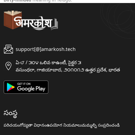
support[@]amarkosh.tech
ఏ-౮ / ౫౦౪ ఒలివ కాఉంటీ, సైక్టర ౫
వసుంధరా, గాజియాబాద, ౨౦౧౦౧౨ ఉత్తర ప్రదేశ, భారత
సంస్థ
పరిచయం
గోప్యతా విధానం
ఉపయోగ నియమాలు
మమ్మల్ని సంప్రదించండి