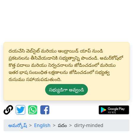
దయచేసి వెబ్‌సైట్ మరియు ఆండ్రాయిడ్ యాప్ నుండి
ప్రకటనలను తీసివేయడానికి సభ్యత్వాన్ని పొందండి. అమర్‌కోష్‌లో
కొత్త పదాలు మరియు నిర్వచనాలను జోడించడంలో మరియు
ఇతర భాష సంబంధిత లక్షణాలను జోడించడంలో సభ్యత్వ
రుసుము సహాయపడుతుంది.
సభ్యుడిగా అవ్వండి
అమర్కోష్
English
పదం
dirty-minded