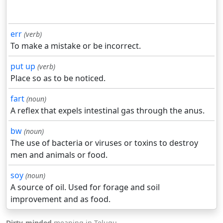
err
(verb)
To make a mistake or be incorrect.
put up
(verb)
Place so as to be noticed.
fart
(noun)
A reflex that expels intestinal gas through the anus.
bw
(noun)
The use of bacteria or viruses or toxins to destroy
men and animals or food.
soy
(noun)
A source of oil. Used for forage and soil
improvement and as food.
Dirty-minded
meaning in Telugu.