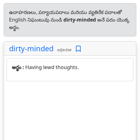
ఉదాహరణలు, పర్యాయపదాలు మరియు వ్యతిరేక పదాలతో
English నిఘంటువు నుండి
dirty-minded
అనే పదం యొక్క
అర్థం.
dirty-minded
adjective
అర్థం :
Having lewd thoughts.