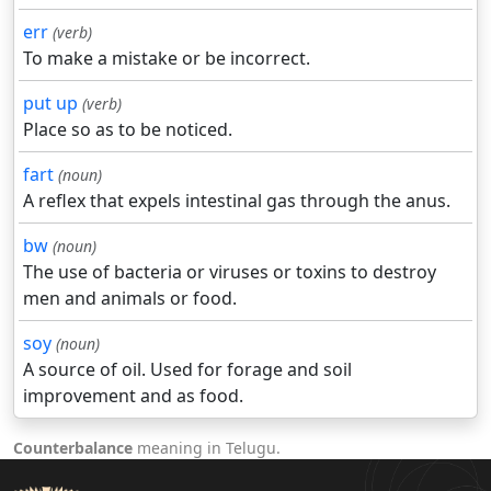
err
(verb)
To make a mistake or be incorrect.
put up
(verb)
Place so as to be noticed.
fart
(noun)
A reflex that expels intestinal gas through the anus.
bw
(noun)
The use of bacteria or viruses or toxins to destroy
men and animals or food.
soy
(noun)
A source of oil. Used for forage and soil
improvement and as food.
Counterbalance
meaning in Telugu.