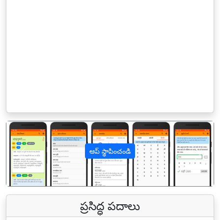
ఆప్ స్థాపించండి
पिछला
अगल
ప్రసిద్ధ పదాలు