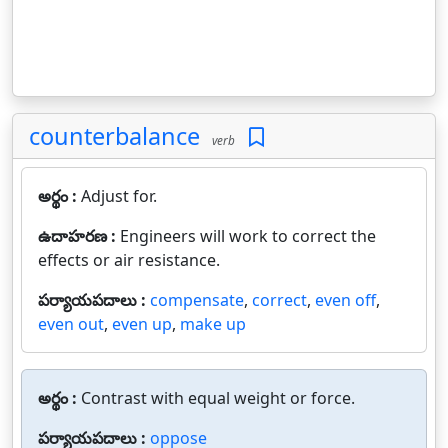
counterbalance
verb
అర్థం :
Adjust for.
ఉదాహరణ :
Engineers will work to correct the
effects or air resistance.
పర్యాయపదాలు :
compensate
,
correct
,
even off
,
even out
,
even up
,
make up
అర్థం :
Contrast with equal weight or force.
పర్యాయపదాలు :
oppose