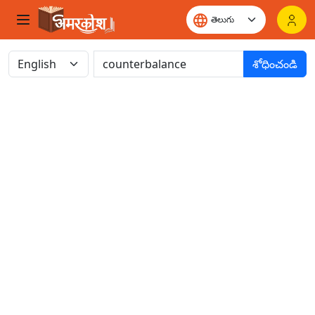
శోధించండి