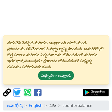
దయచేసి వెబ్‌సైట్ మరియు ఆండ్రాయిడ్ యాప్ నుండి
ప్రకటనలను తీసివేయడానికి సభ్యత్వాన్ని పొందండి. అమర్‌కోష్‌లో
కొత్త పదాలు మరియు నిర్వచనాలను జోడించడంలో మరియు
ఇతర భాష సంబంధిత లక్షణాలను జోడించడంలో సభ్యత్వ
రుసుము సహాయపడుతుంది.
సభ్యుడిగా అవ్వండి
అమర్కోష్
English
పదం
counterbalance