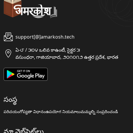
support[@]amarkosh.tech
ఏ-౮ / ౫౦౪ ఒలివ కాఉంటీ, సైక్టర ౫
వసుంధరా, గాజియాబాద, ౨౦౧౦౧౨ ఉత్తర ప్రదేశ, భారత
సంస్థ
పరిచయం
గోప్యతా విధానం
ఉపయోగ నియమాలు
మమ్మల్ని సంప్రదించండి
మా వెబ్‌సైట్‌లు