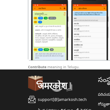
पिछला
Contribute
meaning in Telugu.
సంస్
పరిచ
support[@]amarkosh.tech
గోప్యత