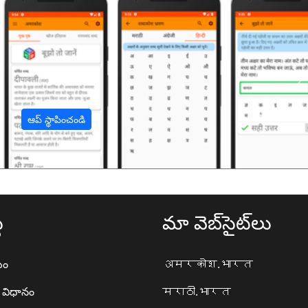
अ
ఆప్ స్థాపించండి
థ
మా వెబ్‌సైట్‌లు
యం
अमरकोश.भारत
ా విధానం
मराठी.भारत