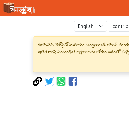
దయచేసి వెబ్‌సైట్ మరియు ఆండ్రాయిడ్ యాప్ నుండి
ఇతర భాష సంబంధిత లక్షణాలను జోడించడంలో సభ