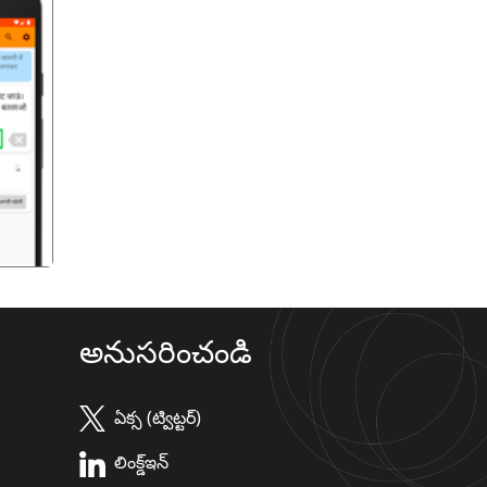
गला
అనుసరించండి
ఏక్స (ట్విట్టర్)
లింక్డ్ఇన్