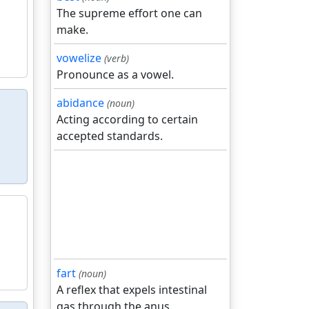
The supreme effort one can
make.
vowelize
(verb)
Pronounce as a vowel.
abidance
(noun)
Acting according to certain
accepted standards.
fart
(noun)
A reflex that expels intestinal
gas through the anus.