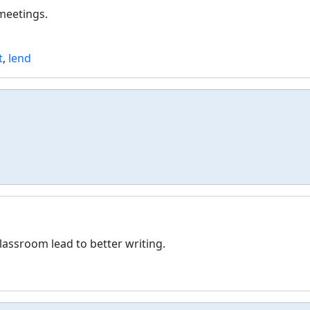
meetings.
t
,
lend
lassroom lead to better writing.