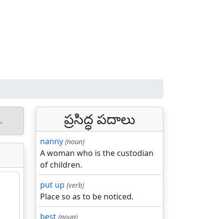
ప్రసిద్ధ పదాలు
.
nanny
(noun)
A woman who is the custodian
of children.
put up
(verb)
Place so as to be noticed.
best
(noun)