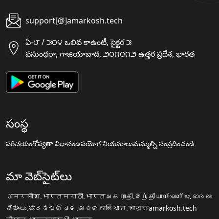
support[@]amarkosh.tech
ఏ-౮ / ౫౦౪ ఒలివ కాఉంటీ, సైక్టర ౫
వసుంధరా, గాజియాబాద, ౨౦౧౦౧౨ ఉత్తర ప్రదేశ, భారత
సంస్థ
పరిచయం
గోప్యతా విధానం
ఉపయోగ నియమాలు
మమ్మల్ని సంప్రదించండి
మా వెబ్‌సైట్‌లు
अमरकोश.भारत
मराठी.भारत
அகராதி.இந்தியா
നിഘണ്ടു.ഭാരതം
ನಿಘಂಟು.ಭಾರತ
ଅଭିଧାନ.ଭାରତ
অভিধান.ভারত
amarkosh.tech