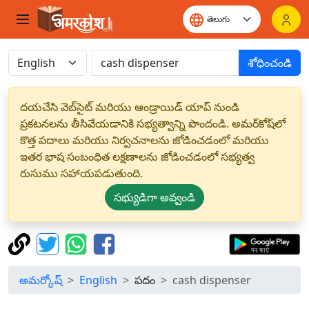
శోధించండి
దయచేసి వెబ్‌సైట్ మరియు ఆండ్రాయిడ్ యాప్ నుండి
ప్రకటనలను తీసివేయడానికి సభ్యత్వాన్ని పొందండి. అమర్‌కోష్‌లో
కొత్త పదాలు మరియు నిర్వచనాలను జోడించడంలో మరియు
ఇతర భాష సంబంధిత లక్షణాలను జోడించడంలో సభ్యత్వ
రుసుము సహాయపడుతుంది.
సభ్యుడిగా అవ్వండి
అమర్కోష్
English
పదం
cash dispenser