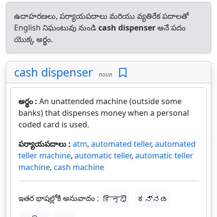
ఉదాహరణలు, పర్యాయపదాలు మరియు వ్యతిరేక పదాలతో
English నిఘంటువు నుండి
cash dispenser
అనే పదం
యొక్క అర్థం.
cash dispenser
noun
అర్థం :
An unattended machine (outside some
banks) that dispenses money when a personal
coded card is used.
పర్యాయపదాలు :
atm
,
automated teller
,
automated
teller machine
,
automatic teller
,
automatic teller
machine
,
cash machine
ఇతర భాషల్లోకి అనువాదం :
हिन्दी
ಕನ್ನಡ