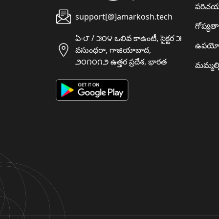
పరిచ
support[@]amarkosh.tech
గోప్యత
ఏ-౮ / ౫౦౪ ఒలివ కాఉంటీ, సైక్టర ౫
ఉపయో
వసుంధరా, గాజియాబాద,
౨౦౧౦౧౨ ఉత్తర ప్రదేశ, భారత
మమ్మల్న