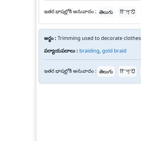
ఇతర భాషల్లోకి అనువాదం :
తెలుగు
हिन्दी
అర్థం :
Trimming used to decorate clothes 
పర్యాయపదాలు :
braiding
,
gold braid
ఇతర భాషల్లోకి అనువాదం :
తెలుగు
हिन्दी