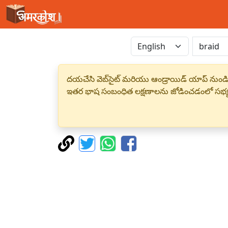
దయచేసి వెబ్‌సైట్ మరియు ఆండ్రాయిడ్ యాప్ నుండి
ఇతర భాష సంబంధిత లక్షణాలను జోడించడంలో సభ