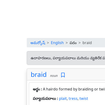
అమర్కోష్
English
పదం
braid
ఉదాహరణలు, పర్యాయపదాలు మరియు వ్యతిరేక ప
braid
noun
అర్థం :
A hairdo formed by braiding or twis
పర్యాయపదాలు :
plait
,
tress
,
twist