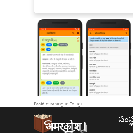
पिछला
Braid
meaning in Telugu.
సంస్