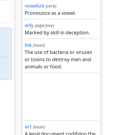
vowelize
(verb)
Pronounce as a vowel.
wily
(adjective)
Marked by skill in deception.
bw
(noun)
The use of bacteria or viruses
or toxins to destroy men and
animals or food.
act
(noun)
A legal document codifying the