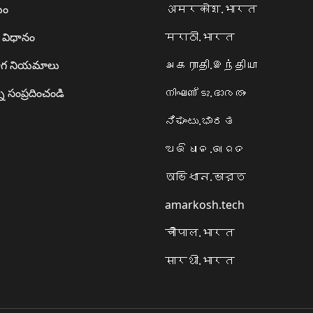
యం
अमरकोश.भारत
ా విధానం
मराठी.भारत
గ నియమాలు
அகராதி.இந்தியா
ి సంప్రదించండి
നിഘണ്ടു.ഭാരതം
ನಿಘಂಟು.ಭಾರತ
ଅଭିଧାନ.ଭାରତ
অভিধান.ভারত
amarkosh.tech
चौपाल.भारत
सारथी.भारत