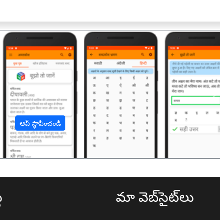
अ
ఆప్ స్థాపించండి
థ
మా వెబ్‌సైట్‌లు