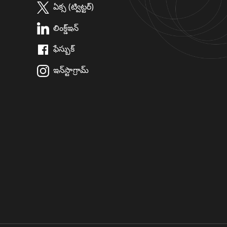
ఏక్స (ట్విట్టర్)
లింక్డ్ఇన్
ఫేస్బుక్
ఇన్‌స్టాగ్రామ్