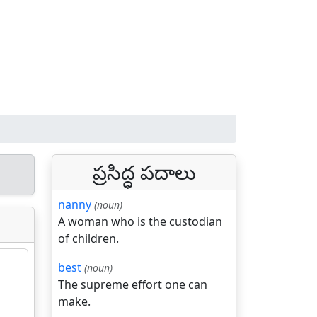
ప్రసిద్ధ పదాలు
nanny
(noun)
A woman who is the custodian
of children.
best
(noun)
The supreme effort one can
make.