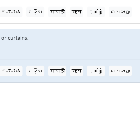
ಕನ್ನಡ
ଓଡ଼ିଆ
मराठी
বাংলা
தமிழ்
മലയാളം
or curtains.
ಕನ್ನಡ
ଓଡ଼ିଆ
मराठी
বাংলা
தமிழ்
മലയാളം