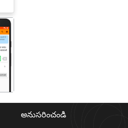
गला
అనుసరించండి