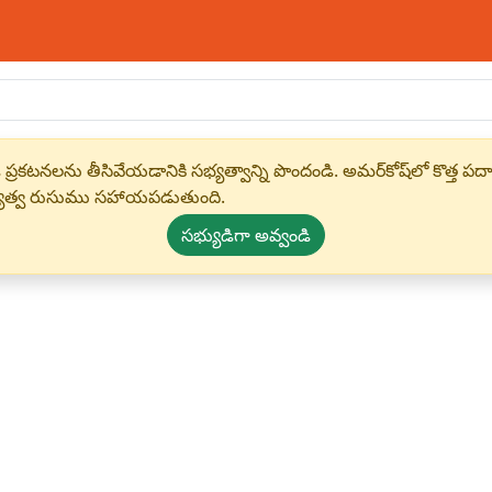
 ప్రకటనలను తీసివేయడానికి సభ్యత్వాన్ని పొందండి. అమర్‌కోష్‌లో కొత
్యత్వ రుసుము సహాయపడుతుంది.
సభ్యుడిగా అవ్వండి