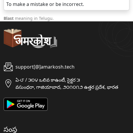
To make a mistake or be incorrect.
Blast
meaning in Telugu.
support[@]amarkosh.tech
ఏ-౮ / ౫౦౪ ఒలివ కాఉంటీ, సైక్టర ౫
వసుంధరా, గాజియాబాద, ౨౦౧౦౧౨ ఉత్తర ప్రదేశ, భారత
సంస్థ