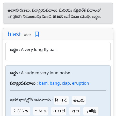
ఉదాహరణలు, పర్యాయపదాలు మరియు వ్యతిరేక పదాలతో
English నిఘంటువు నుండి
blast
అనే పదం యొక్క అర్థం.
blast
noun
అర్థం :
A very long fly ball.
అర్థం :
A sudden very loud noise.
పర్యాయపదాలు :
bam
,
bang
,
clap
,
eruption
ఇతర భాషల్లోకి అనువాదం :
हिन्दी
తెలుగు
ಕನ್ನಡ
ଓଡ଼ିଆ
मराठी
বাংলা
தமிழ்