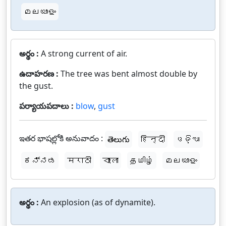
മലയാളം
అర్థం :
A strong current of air.
ఉదాహరణ :
The tree was bent almost double by
the gust.
పర్యాయపదాలు :
blow
,
gust
ఇతర భాషల్లోకి అనువాదం :
తెలుగు
हिन्दी
ଓଡ଼ିଆ
ಕನ್ನಡ
मराठी
বাংলা
தமிழ்
മലയാളം
అర్థం :
An explosion (as of dynamite).