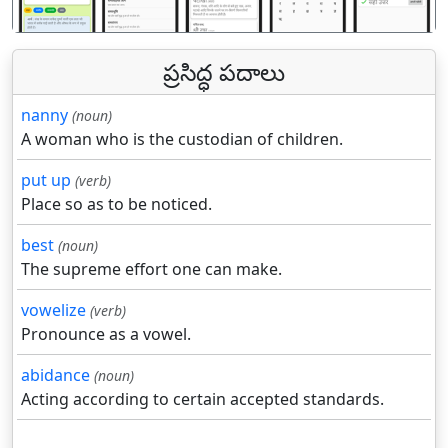
ప్రసిద్ధ పదాలు
nanny
(noun)
A woman who is the custodian of children.
put up
(verb)
Place so as to be noticed.
best
(noun)
The supreme effort one can make.
vowelize
(verb)
Pronounce as a vowel.
abidance
(noun)
Acting according to certain accepted standards.