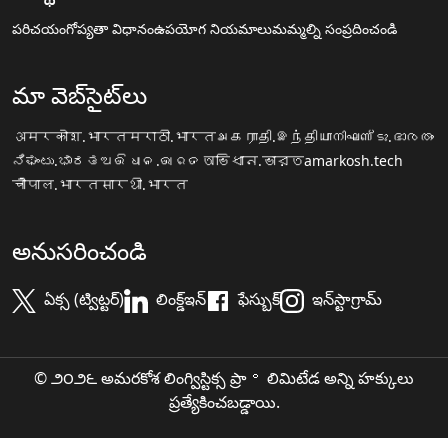
పరిచయం
గోప్యతా విధానం
ఉపయోగ నియమాలు
మమ్మల్ని సంప్రదించండి
మా వెబ్‌సైట్‌లు
अमरकोश.भारत
मराठी.भारत
அகராதி.இந்தியா
നിഘണ്ടു.ഭാരതം
ನಿಘಂಟು.ಭಾರತ
ଅଭିଧାନ.ଭାରତ
অভিধান.ভারত
amarkosh.tech
चौपाल.भारत
सारथी.भारत
అనుసరించండి
ఏక్స (ట్విట్టర్)
లింక్డ్ఇన్
ఫేస్బుక్
ఇన్‌స్టాగ్రామ్
© ౨౦౨౬ అమరకోశ లింగ్విస్టిక్స ప్రా॰ లిమిటేడ అన్ని హక్కులు
ప్రత్యేకించబడ్డాయి.