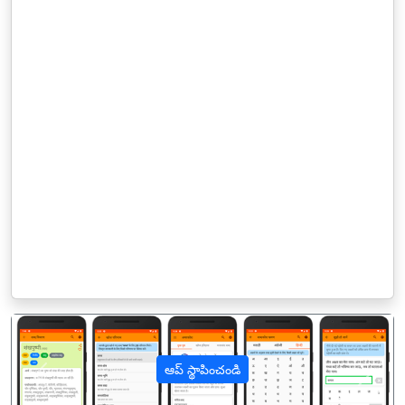
ఆప్ స్థాపించండి
पिछला
अगल