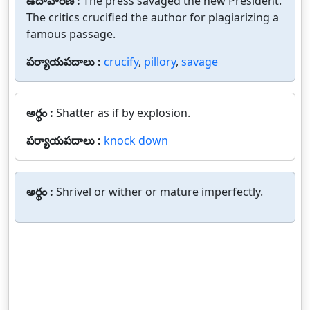
ఉదాహరణ :
The press savaged the new President.
The critics crucified the author for plagiarizing a
famous passage.
పర్యాయపదాలు :
crucify
,
pillory
,
savage
అర్థం :
Shatter as if by explosion.
పర్యాయపదాలు :
knock down
అర్థం :
Shrivel or wither or mature imperfectly.