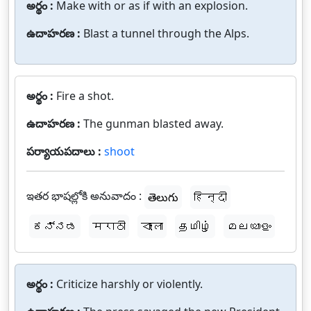
అర్థం :
Make with or as if with an explosion.
ఉదాహరణ :
Blast a tunnel through the Alps.
అర్థం :
Fire a shot.
ఉదాహరణ :
The gunman blasted away.
పర్యాయపదాలు :
shoot
ఇతర భాషల్లోకి అనువాదం :
తెలుగు
हिन्दी
ಕನ್ನಡ
मराठी
বাংলা
தமிழ்
മലയാളം
అర్థం :
Criticize harshly or violently.