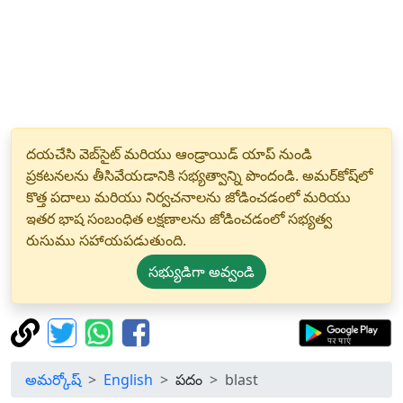
దయచేసి వెబ్‌సైట్ మరియు ఆండ్రాయిడ్ యాప్ నుండి
ప్రకటనలను తీసివేయడానికి సభ్యత్వాన్ని పొందండి. అమర్‌కోష్‌లో
కొత్త పదాలు మరియు నిర్వచనాలను జోడించడంలో మరియు
ఇతర భాష సంబంధిత లక్షణాలను జోడించడంలో సభ్యత్వ
రుసుము సహాయపడుతుంది.
సభ్యుడిగా అవ్వండి
అమర్కోష్
English
పదం
blast