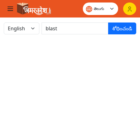
శోధించండి