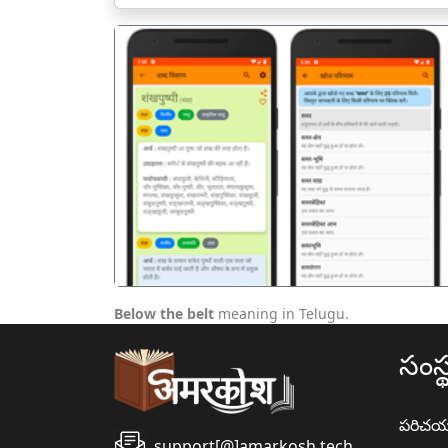
पिछला
Below the belt
meaning in Telugu.
సంస్
పరిచ
support[@]amarkosh.tech