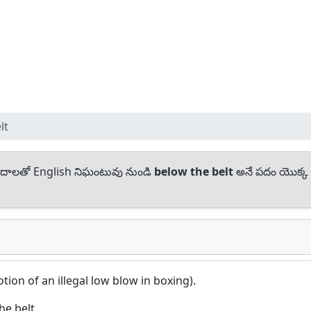
lt
దాలతో English నిఘంటువు నుండి
below the belt
అనే పదం యొక్క
tion of an illegal low blow in boxing).
e belt.