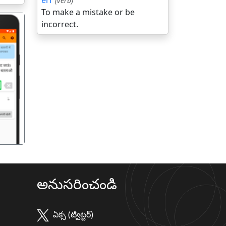
err
(verb)
To make a mistake or be
incorrect.
गला
అనుసరించండి
ఏక్స (ట్విట్టర్)