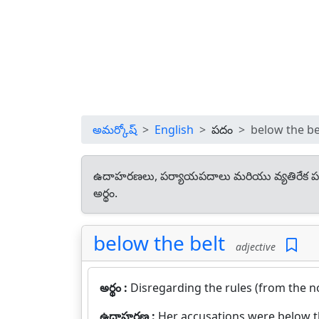
అమర్కోష్
English
పదం
below the be
ఉదాహరణలు, పర్యాయపదాలు మరియు వ్యతిరేక ప
అర్థం.
below the belt
adjective
అర్థం :
Disregarding the rules (from the no
ఉదాహరణ :
Her accusations were below th