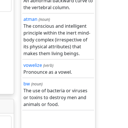
An abnormal backward curve to
the vertebral column.
atman
(noun)
The conscious and intelligent
principle within the inert mind-
body complex (irrespective of
its physical attributes) that
makes them living beings.
vowelize
(verb)
Pronounce as a vowel.
bw
(noun)
The use of bacteria or viruses
or toxins to destroy men and
animals or food.