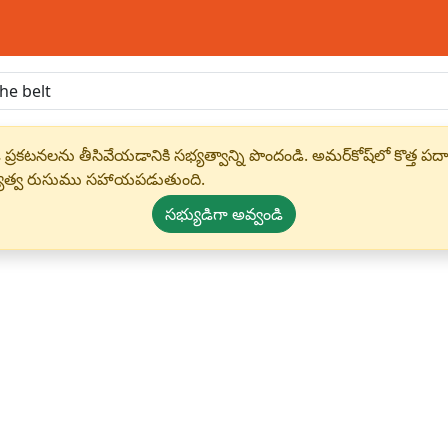
 ప్రకటనలను తీసివేయడానికి సభ్యత్వాన్ని పొందండి. అమర్‌కోష్‌లో కొత
్యత్వ రుసుము సహాయపడుతుంది.
సభ్యుడిగా అవ్వండి