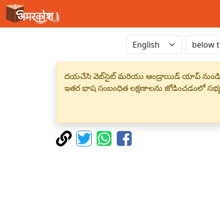
దయచేసి వెబ్‌సైట్ మరియు ఆండ్రాయిడ్ యాప్ నుండి
ఇతర భాష సంబంధిత లక్షణాలను జోడించడంలో సభ