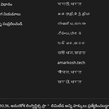
ా విధానం
मराठी.भारत
గ నియమాలు
அகராதி.இந்தியா
ి సంప్రదించండి
നിഘണ്ടു.ഭാരതം
ನಿಘಂಟು.ಭಾರತ
ଅଭିଧାନ.ଭାରତ
অভিধান.ভারত
amarkosh.tech
चौपाल.भारत
सारथी.भारत
౦౨౬ అమరకోశ లింగ్విస్టిక్స ప్రా॰ లిమిటేడ అన్ని హక్కులు ప్రత్యేకించబడ్డ