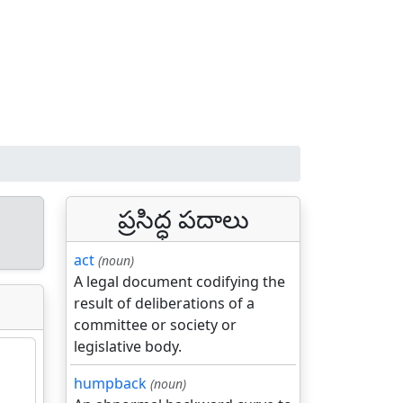
ప్రసిద్ధ పదాలు
act
(noun)
A legal document codifying the
result of deliberations of a
committee or society or
legislative body.
humpback
(noun)