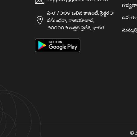
గోప్యత
ఏ-౮ / ౫౦౪ ఒలివ కాఉంటీ, సైక్టర ౫
ఉపయో
వసుంధరా, గాజియాబాద,
౨౦౧౦౧౨ ఉత్తర ప్రదేశ, భారత
మమ్మల్న
© ౨