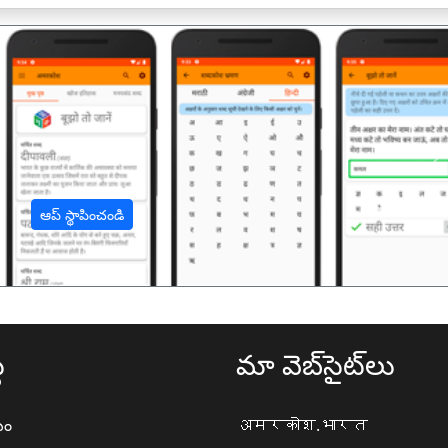
अ
ఆప్ స్థాపించండి
థ
మా వెబ్‌సైట్‌లు
యం
अमरकोश.भारत