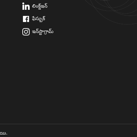
లింక్డ్ఇన్
ఫేస్బుక్
ఇన్‌స్టాగ్రామ్
ాయి.