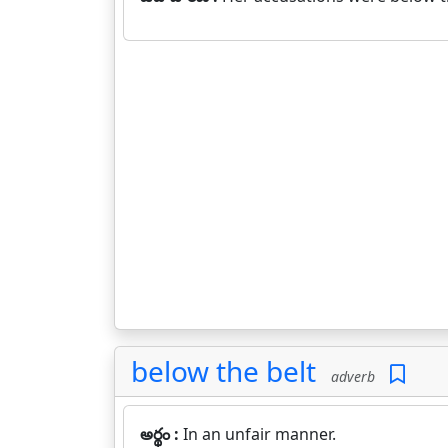
below the belt
adverb
అర్థం :
In an unfair manner.