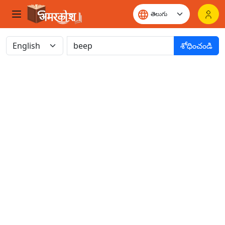
శోధించండి