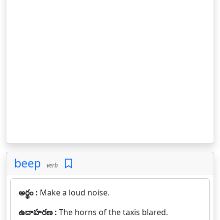
beep
verb
అర్థం :
Make a loud noise.
ఉదాహరణ :
The horns of the taxis blared.