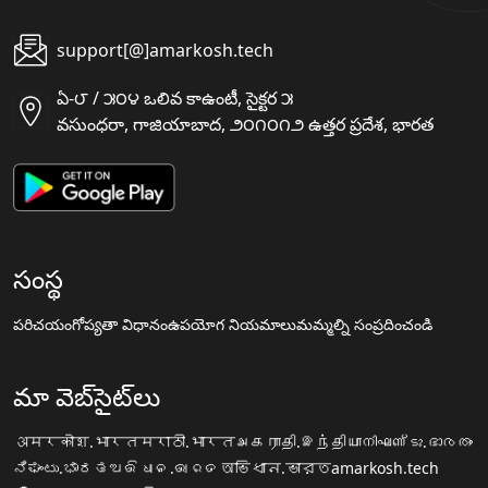
support[@]amarkosh.tech
ఏ-౮ / ౫౦౪ ఒలివ కాఉంటీ, సైక్టర ౫
వసుంధరా, గాజియాబాద, ౨౦౧౦౧౨ ఉత్తర ప్రదేశ, భారత
సంస్థ
పరిచయం
గోప్యతా విధానం
ఉపయోగ నియమాలు
మమ్మల్ని సంప్రదించండి
మా వెబ్‌సైట్‌లు
अमरकोश.भारत
मराठी.भारत
அகராதி.இந்தியா
നിഘണ്ടു.ഭാരതം
ನಿಘಂಟು.ಭಾರತ
ଅଭିଧାନ.ଭାରତ
অভিধান.ভারত
amarkosh.tech