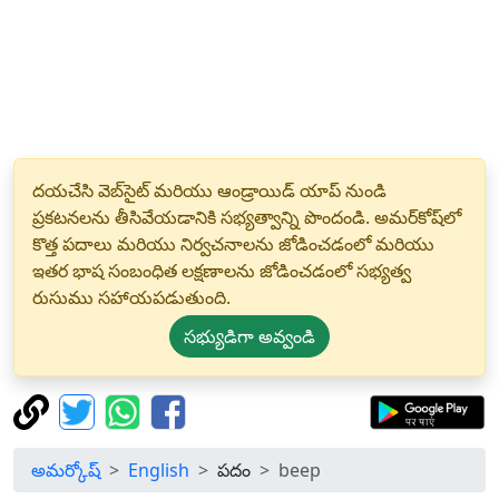
దయచేసి వెబ్‌సైట్ మరియు ఆండ్రాయిడ్ యాప్ నుండి
ప్రకటనలను తీసివేయడానికి సభ్యత్వాన్ని పొందండి. అమర్‌కోష్‌లో
కొత్త పదాలు మరియు నిర్వచనాలను జోడించడంలో మరియు
ఇతర భాష సంబంధిత లక్షణాలను జోడించడంలో సభ్యత్వ
రుసుము సహాయపడుతుంది.
సభ్యుడిగా అవ్వండి
అమర్కోష్
English
పదం
beep