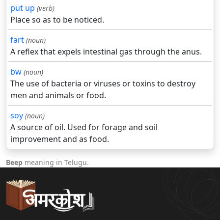
put up
(verb)
Place so as to be noticed.
fart
(noun)
A reflex that expels intestinal gas through the anus.
bw
(noun)
The use of bacteria or viruses or toxins to destroy
men and animals or food.
soy
(noun)
A source of oil. Used for forage and soil
improvement and as food.
Beep
meaning in Telugu.