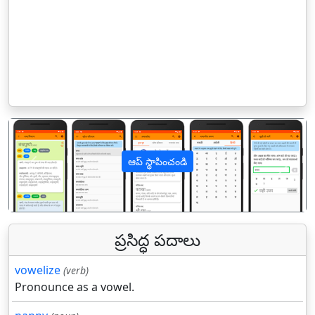
ఆప్ స్థాపించండి
पिछला
अगल
ప్రసిద్ధ పదాలు
vowelize
(verb)
Pronounce as a vowel.