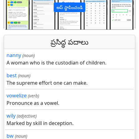
ఆప్ స్థాపించండి
पिछला
अगल
ప్రసిద్ధ పదాలు
nanny
(noun)
A woman who is the custodian of children.
best
(noun)
The supreme effort one can make.
vowelize
(verb)
Pronounce as a vowel.
wily
(adjective)
Marked by skill in deception.
bw
(noun)