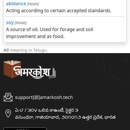
abidance
(noun)
Acting according to certain accepted standards.
soy
(noun)
A source of oil. Used for forage and soil
improvement and as food.
All
meaning in Telugu.
support[@]amarkosh.tech
ఏ-౮ / ౫౦౪ ఒలివ కాఉంటీ, సైక్టర ౫
వసుంధరా, గాజియాబాద, ౨౦౧౦౧౨ ఉత్తర ప్రదేశ, భారత