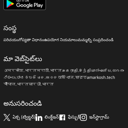
సంస్థ
పరిచయం
గోప్యతా విధానం
ఉపయోగ నియమాలు
మమ్మల్ని సంప్రదించండి
మా వెబ్‌సైట్‌లు
अमरकोश.भारत
मराठी.भारत
அகராதி.இந்தியா
നിഘണ്ടു.ഭാരതം
ನಿಘಂಟು.ಭಾರತ
ଅଭିଧାନ.ଭାରତ
অভিধান.ভারত
amarkosh.tech
चौपाल.भारत
सारथी.भारत
అనుసరించండి
ఏక్స (ట్విట్టర్)
లింక్డ్ఇన్
ఫేస్బుక్
ఇన్‌స్టాగ్రామ్