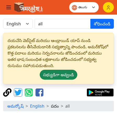
శోధించండి
దయచేసి వెబ్‌సైట్ మరియు ఆండ్రాయిడ్ యాప్ నుండి
ప్రకటనలను తీసివేయడానికి సభ్యత్వాన్ని పొందండి. అమర్‌కోష్‌లో
కొత్త పదాలు మరియు నిర్వచనాలను జోడించడంలో మరియు
ఇతర భాష సంబంధిత లక్షణాలను జోడించడంలో సభ్యత్వ
రుసుము సహాయపడుతుంది.
సభ్యుడిగా అవ్వండి
అమర్కోష్
English
పదం
all