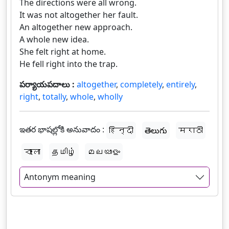
The directions were all wrong.
It was not altogether her fault.
An altogether new approach.
A whole new idea.
She felt right at home.
He fell right into the trap.
పర్యాయపదాలు :
altogether
,
completely
,
entirely
,
right
,
totally
,
whole
,
wholly
ఇతర భాషల్లోకి అనువాదం :
हिन्दी
తెలుగు
मराठी
বাংলা
தமிழ்
മലയാളം
Antonym meaning