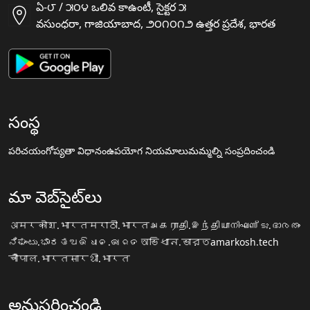
ఏ-౮ / ౫౦౪ ఒలివ కాఉంటీ, సైక్టర ౫
వసుంధరా, గాజియాబాద, ౨౦౧౦౧౨ ఉత్తర ప్రదేశ, భారత
సంస్థ
పరిచయం
గోప్యతా విధానం
ఉపయోగ నియమాలు
మమ్మల్ని సంప్రదించండి
మా వెబ్‌సైట్‌లు
अमरकोश.भारत
मराठी.भारत
அகராதி.இந்தியா
നിഘണ്ടു.ഭാരതം
ನಿಘಂಟು.ಭಾರತ
ଅଭିଧାନ.ଭାରତ
অভিধান.ভারত
amarkosh.tech
चौपाल.भारत
सारथी.भारत
అనుసరించండి