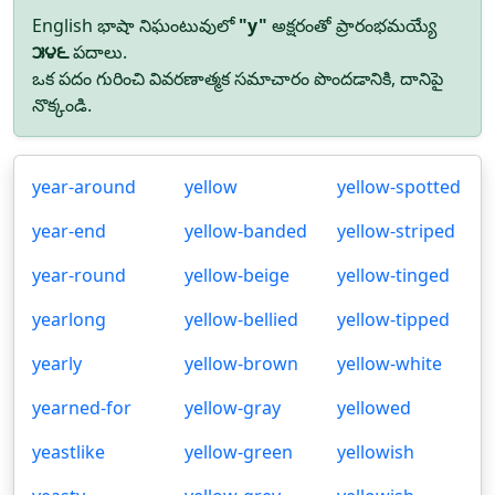
English భాషా నిఘంటువులో
"y"
అక్షరంతో ప్రారంభమయ్యే
౫౪౬
పదాలు.
ఒక పదం గురించి వివరణాత్మక సమాచారం పొందడానికి, దానిపై
నొక్కండి.
year-around
yellow
yellow-spotted
year-end
yellow-banded
yellow-striped
year-round
yellow-beige
yellow-tinged
yearlong
yellow-bellied
yellow-tipped
yearly
yellow-brown
yellow-white
yearned-for
yellow-gray
yellowed
yeastlike
yellow-green
yellowish