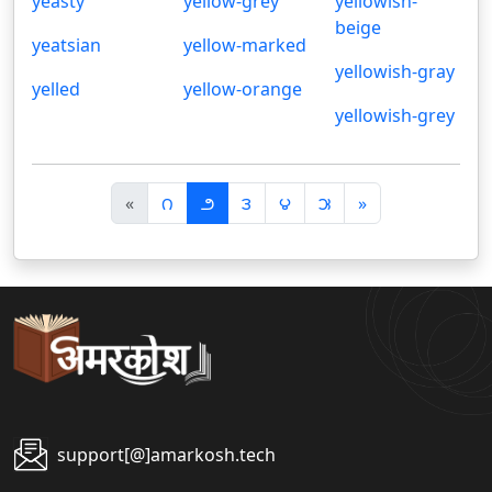
yeasty
yellow-grey
yellowish-
beige
yeatsian
yellow-marked
yellowish-gray
yelled
yellow-orange
yellowish-grey
पि
अ
«
౧
౨
౩
౪
౫
»
छ
ग
ला
ला
support[@]amarkosh.tech