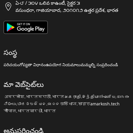
ఏ-౮ / ౫౦౪ ఒలివ కాఉంటీ, సైక్టర ౫
వసుంధరా, గాజియాబాద, ౨౦౧౦౧౨ ఉత్తర ప్రదేశ, భారత
సంస్థ
పరిచయం
గోప్యతా విధానం
ఉపయోగ నియమాలు
మమ్మల్ని సంప్రదించండి
మా వెబ్‌సైట్‌లు
अमरकोश.भारत
मराठी.भारत
அகராதி.இந்தியா
നിഘണ്ടു.ഭാരതം
ನಿಘಂಟು.ಭಾರತ
ଅଭିଧାନ.ଭାରତ
অভিধান.ভারত
amarkosh.tech
चौपाल.भारत
सारथी.भारत
అనుసరించండి