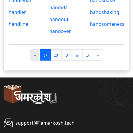
handlebar
handshake
handoff
handler
handshaking
handout
handline
handsomeness
handover
पि
अ
«
౧
౨
౩
౪
౫
»
छ
ग
ला
ला
support[@]amarkosh.tech