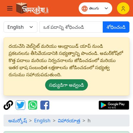
శోధించండి
దయచేసి వెబ్‌సైట్ మరియు ఆండ్రాయిడ్ యాప్ నుండి
ప్రకటనలను తీసివేయడానికి సభ్యత్వాన్ని పొందండి. అమర్‌కోష్‌లో
కొత్త పదాలు మరియు నిర్వచనాలను జోడించడంలో మరియు
ఇతర భాష సంబంధిత లక్షణాలను జోడించడంలో సభ్యత్వ
రుసుము సహాయపడుతుంది.
సభ్యుడిగా అవ్వండి
అమర్కోష్
English
విహారయాత్ర
h