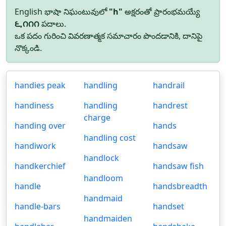
English భాషా నిఘంటువులో
"h"
అక్షరంతో ప్రారంభమయ్యే
౬,౧౧౧
పదాలు.
ఒక పదం గురించి వివరణాత్మక సమాచారం పొందడానికి, దానిపై
నొక్కండి.
handies peak
handling
handrail
handiness
handling
handrest
charge
handing over
hands
handling cost
handiwork
handsaw
handlock
handkerchief
handsaw fish
handloom
handle
handsbreadth
handmaid
handle-bars
handset
handmaiden