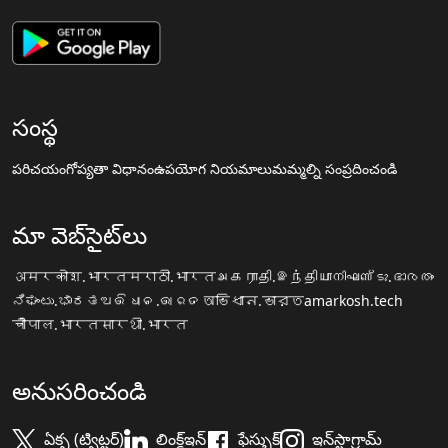
సంస్థ
పరిచయం
గోప్యతా విధానం
ఉపయోగ నియమాలు
మమ్మల్ని సంప్రదించండి
మా వెబ్‌సైట్‌లు
अमरकोश.भारत
मराठी.भारत
அகராதி.இந்தியா
നിഘണ്ടു.ഭാരതം
ನಿಘಂಟು.ಭಾರತ
ଅଭିଧାନ.ଭାରତ
অভিধান.ভারত
amarkosh.tech
चौपाल.भारत
सारथी.भारत
అనుసరించండి
ఏక్స (ట్విట్టర్)
లింక్డ్ఇన్
ఫేస్బుక్
ఇన్‌స్టాగ్రామ్