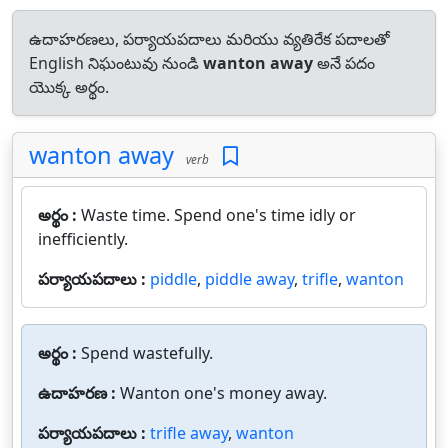
ఉదాహరణలు, పర్యాయపదాలు మరియు వ్యతిరేక పదాలతో
English నిఘంటువు నుండి
wanton away
అనే పదం
యొక్క అర్థం.
wanton away
verb
అర్థం :
Waste time. Spend one's time idly or
inefficiently.
పర్యాయపదాలు :
piddle
,
piddle away
,
trifle
,
wanton
అర్థం :
Spend wastefully.
ఉదాహరణ :
Wanton one's money away.
పర్యాయపదాలు :
trifle away
,
wanton