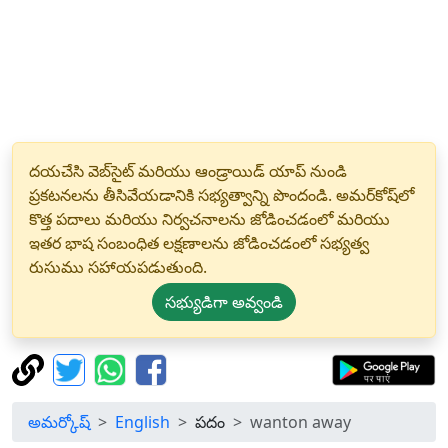
దయచేసి వెబ్‌సైట్ మరియు ఆండ్రాయిడ్ యాప్ నుండి
ప్రకటనలను తీసివేయడానికి సభ్యత్వాన్ని పొందండి. అమర్‌కోష్‌లో
కొత్త పదాలు మరియు నిర్వచనాలను జోడించడంలో మరియు
ఇతర భాష సంబంధిత లక్షణాలను జోడించడంలో సభ్యత్వ
రుసుము సహాయపడుతుంది.
సభ్యుడిగా అవ్వండి
అమర్కోష్
English
పదం
wanton away