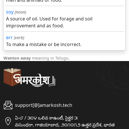
men and animals or food.
soy
(noun)
A source of oil. Used for forage and soil
improvement and as food.
err
(verb)
To make a mistake or be incorrect.
Wanton away
meaning in Telugu.
support[@]amarkosh.tech
ఏ-౮ / ౫౦౪ ఒలివ కాఉంటీ, సైక్టర ౫
వసుంధరా, గాజియాబాద, ౨౦౧౦౧౨ ఉత్తర ప్రదేశ, భారత