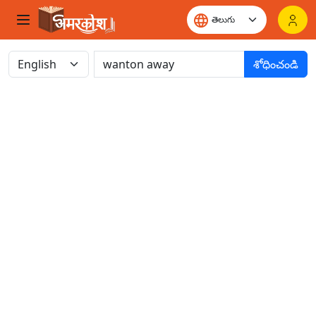
శోధించండి