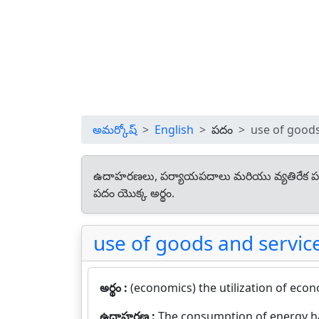
అమర్కోష్
English
పదం
use of goods
ఉదాహరణలు, పర్యాయపదాలు మరియు వ్యతిరేక ప
పదం యొక్క అర్థం.
use of goods and servic
అర్థం :
(economics) the utilization of eco
ఉదాహరణ :
The consumption of energy ha