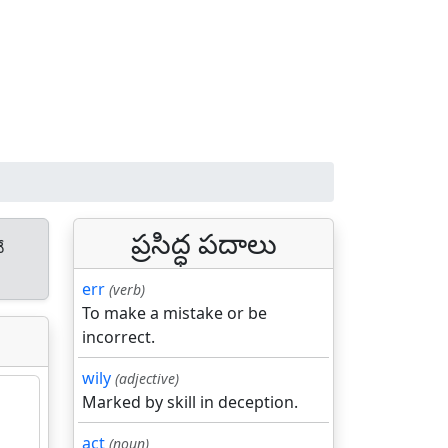
ప్రసిద్ధ పదాలు
ే
err
(verb)
To make a mistake or be
incorrect.
wily
(adjective)
Marked by skill in deception.
act
(noun)