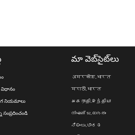
థ
మా వెబ్‌సైట్‌లు
యం
अमरकोश.भारत
ా విధానం
मराठी.भारत
గ నియమాలు
அகராதி.இந்தியா
ి సంప్రదించండి
നിഘണ്ടു.ഭാരതം
ನಿಘಂಟು.ಭಾರತ