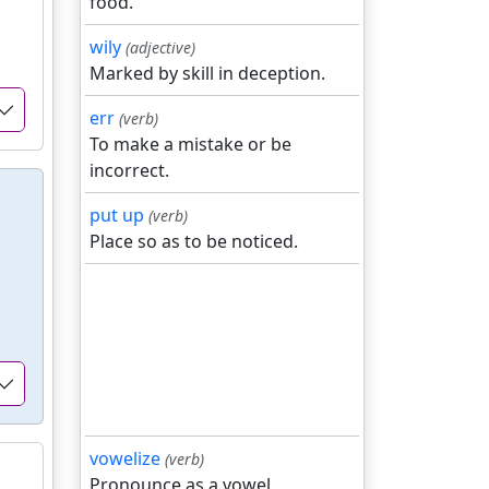
food.
wily
(adjective)
Marked by skill in deception.
err
(verb)
To make a mistake or be
incorrect.
put up
(verb)
Place so as to be noticed.
vowelize
(verb)
Pronounce as a vowel.