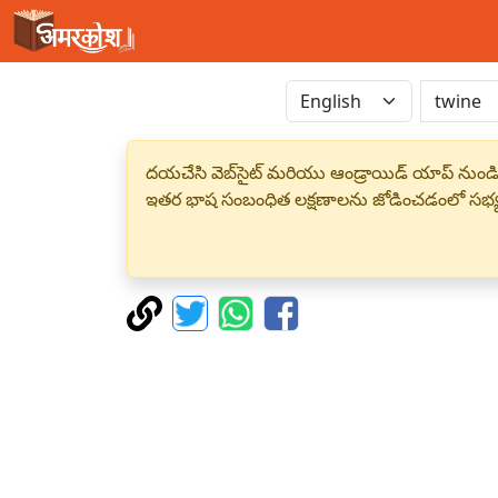
దయచేసి వెబ్‌సైట్ మరియు ఆండ్రాయిడ్ యాప్ నుండి
ఇతర భాష సంబంధిత లక్షణాలను జోడించడంలో సభ