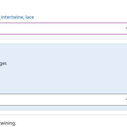
,
intertwine
,
lace
ger.
twining.