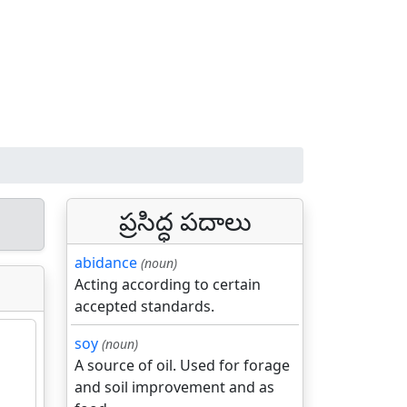
ప్రసిద్ధ పదాలు
abidance
(noun)
Acting according to certain
accepted standards.
soy
(noun)
A source of oil. Used for forage
and soil improvement and as