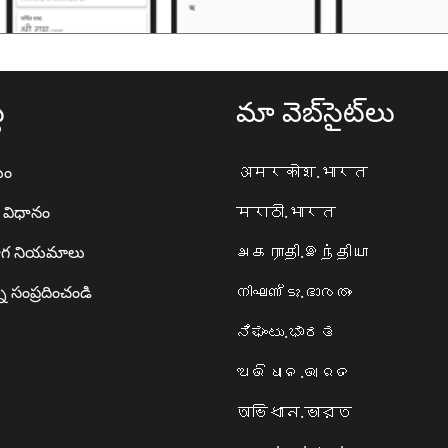
థ
మా వెబ్‌సైట్‌లు
యం
अमरकोश.भारत
ా విధానం
मराठी.भारत
గ నియమాలు
அகராதி.இந்தியா
ి సంప్రదించండి
നിഘണ്ടു.ഭാരതം
ನಿಘಂಟು.ಭಾರತ
ଅଭିଧାନ.ଭାରତ
অভিধান.ভারত