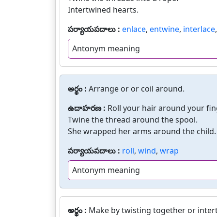
Intertwined hearts.
పర్యాయపదాలు :
enlace
,
entwine
,
interlace
Antonym meaning
అర్థం :
Arrange or or coil around.
ఉదాహరణ :
Roll your hair around your fin
Twine the thread around the spool.
She wrapped her arms around the child.
పర్యాయపదాలు :
roll
,
wind
,
wrap
Antonym meaning
అర్థం :
Make by twisting together or inter