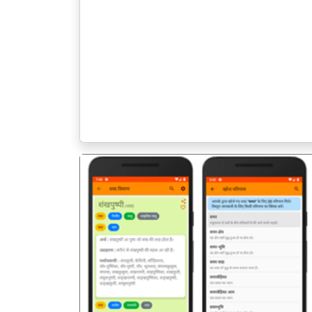
पिछला