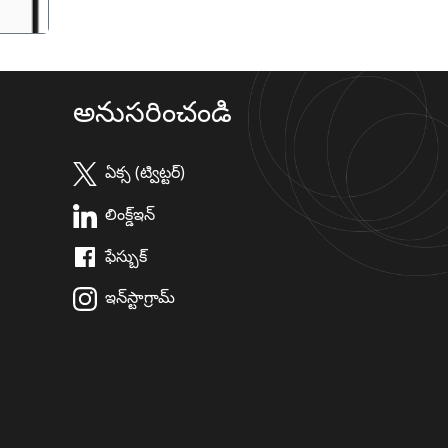
అనుసరించండి
ఏక్స (ట్విట్టర్)
లింక్డ్ఇన్
ఫేస్బుక్
ఇన్‌స్టాగ్రామ్