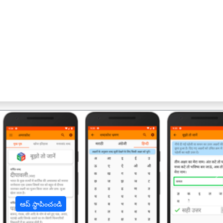
अ
ఆప్ స్థాపించండి