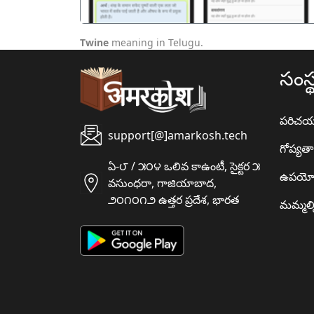
Twine
meaning in Telugu.
సంస్
పరిచ
support[@]amarkosh.tech
గోప్యత
ఏ-౮ / ౫౦౪ ఒలివ కాఉంటీ, సైక్టర ౫
ఉపయో
వసుంధరా, గాజియాబాద,
౨౦౧౦౧౨ ఉత్తర ప్రదేశ, భారత
మమ్మల్న