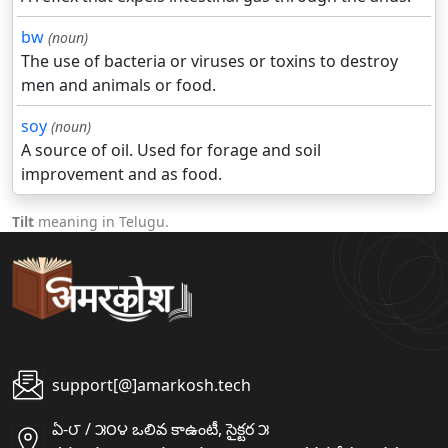
bw
(noun)
The use of bacteria or viruses or toxins to destroy
men and animals or food.
soy
(noun)
A source of oil. Used for forage and soil
improvement and as food.
Tilt
meaning in Telugu.
support[@]amarkosh.tech
ఏ-౮ / ౫౦౪ ఒలివ కాఉంటీ, సైక్టర ౫