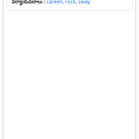
పర్యాయపదాలు :
careen
,
rock
,
sway