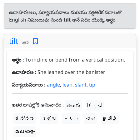
ఉదాహరణలు, పర్యాయపదాలు మరియు వ్యతిరేక పదాలతో
English నిఘంటువు నుండి
tilt
అనే పదం యొక్క అర్థం.
tilt
verb
అర్థం :
To incline or bend from a vertical position.
ఉదాహరణ :
She leaned over the banister.
పర్యాయపదాలు :
angle
,
lean
,
slant
,
tip
ఇతర భాషల్లోకి అనువాదం :
తెలుగు
हिन्दी
ಕನ್ನಡ
ଓଡ଼ିଆ
मराठी
বাংলা
தமிழ்
മലയാളം