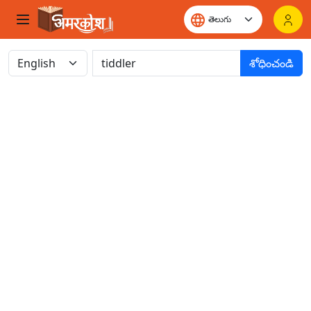
శోధించండి