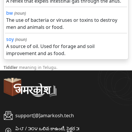
A reflex that expels intestinal gas through the anus.
bw
(noun)
The use of bacteria or viruses or toxins to destroy
men and animals or food.
soy
(noun)
A source of oil. Used for forage and soil
improvement and as food.
Tiddler
meaning in Telugu.
support[@]amarkosh.tech
ఏ-౮ / ౫౦౪ ఒలివ కాఉంటీ, సైక్టర ౫