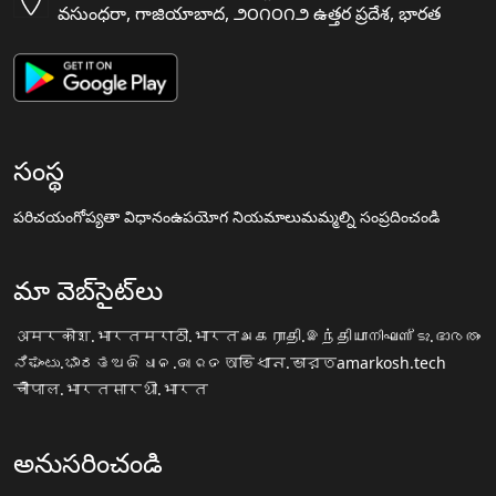
వసుంధరా, గాజియాబాద, ౨౦౧౦౧౨ ఉత్తర ప్రదేశ, భారత
సంస్థ
పరిచయం
గోప్యతా విధానం
ఉపయోగ నియమాలు
మమ్మల్ని సంప్రదించండి
మా వెబ్‌సైట్‌లు
अमरकोश.भारत
मराठी.भारत
அகராதி.இந்தியா
നിഘണ്ടു.ഭാരതം
ನಿಘಂಟು.ಭಾರತ
ଅଭିଧାନ.ଭାରତ
অভিধান.ভারত
amarkosh.tech
चौपाल.भारत
सारथी.भारत
అనుసరించండి