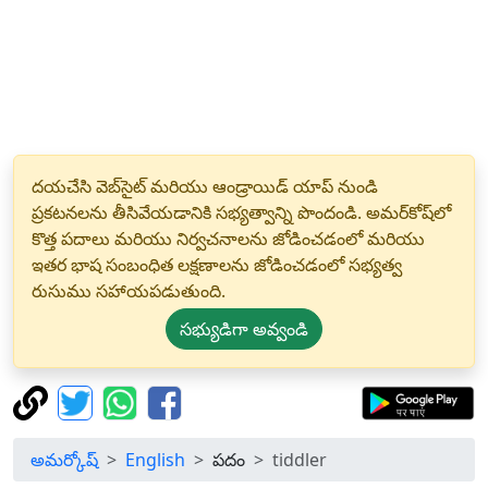
దయచేసి వెబ్‌సైట్ మరియు ఆండ్రాయిడ్ యాప్ నుండి
ప్రకటనలను తీసివేయడానికి సభ్యత్వాన్ని పొందండి. అమర్‌కోష్‌లో
కొత్త పదాలు మరియు నిర్వచనాలను జోడించడంలో మరియు
ఇతర భాష సంబంధిత లక్షణాలను జోడించడంలో సభ్యత్వ
రుసుము సహాయపడుతుంది.
సభ్యుడిగా అవ్వండి
అమర్కోష్
English
పదం
tiddler