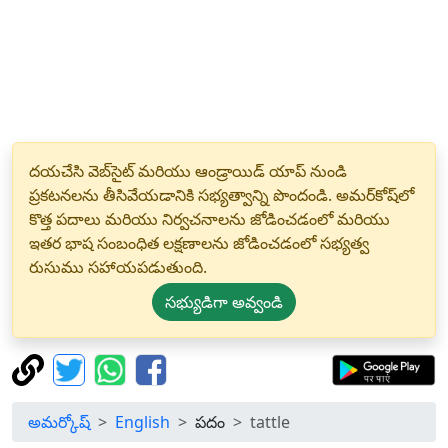
దయచేసి వెబ్‌సైట్ మరియు ఆండ్రాయిడ్ యాప్ నుండి
ప్రకటనలను తీసివేయడానికి సభ్యత్వాన్ని పొందండి. అమర్‌కోష్‌లో
కొత్త పదాలు మరియు నిర్వచనాలను జోడించడంలో మరియు
ఇతర భాష సంబంధిత లక్షణాలను జోడించడంలో సభ్యత్వ
రుసుము సహాయపడుతుంది.
సభ్యుడిగా అవ్వండి
అమర్కోష్
English
పదం
tattle