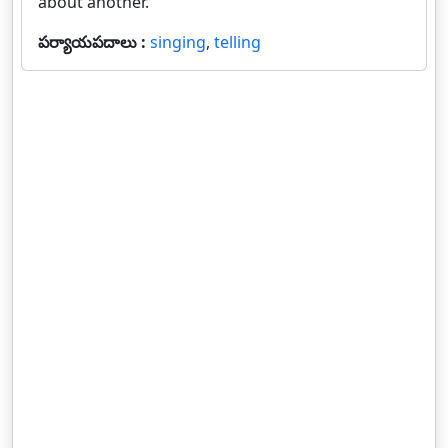
about another.
పర్యాయపదాలు :
singing
,
telling