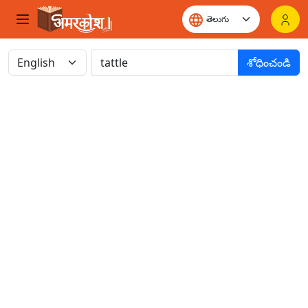
శోధించండి