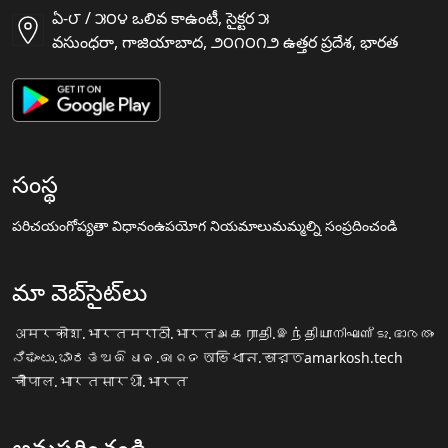
ఏ-౮ / ౫౦౪ ఒలివ కాఉంటీ, సైక్టర ౫
వసుంధరా, గాజియాబాద, ౨౦౧౦౧౨ ఉత్తర ప్రదేశ, భారత
సంస్థ
పరిచయం
గోప్యతా విధానం
ఉపయోగ నియమాలు
మమ్మల్ని సంప్రదించండి
మా వెబ్‌సైట్‌లు
अमरकोश.भारत
मराठी.भारत
அகராதி.இந்தியா
നിഘണ്ടു.ഭാരതം
ನಿಘಂಟು.ಭಾರತ
ଅଭିଧାନ.ଭାରତ
অভিধান.ভারত
amarkosh.tech
चौपाल.भारत
सारथी.भारत
అనుసరించండి