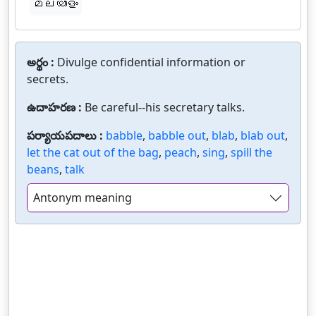
മലയാളം
అర్థం :
Divulge confidential information or
secrets.
ఉదాహరణ :
Be careful--his secretary talks.
పర్యాయపదాలు :
babble
,
babble out
,
blab
,
blab out
,
let the cat out of the bag
,
peach
,
sing
,
spill the
beans
,
talk
Antonym meaning