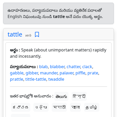
ఉదాహరణలు, పర్యాయపదాలు మరియు వ్యతిరేక పదాలతో
English నిఘంటువు నుండి
tattle
అనే పదం యొక్క అర్థం.
tattle
verb
అర్థం :
Speak (about unimportant matters) rapidly
and incessantly.
పర్యాయపదాలు :
blab
,
blabber
,
chatter
,
clack
,
gabble
,
gibber
,
maunder
,
palaver
,
piffle
,
prate
,
prattle
,
tittle-tattle
,
twaddle
ఇతర భాషల్లోకి అనువాదం :
తెలుగు
हिन्दी
ಕನ್ನಡ
ଓଡ଼ିଆ
मराठी
বাংলা
தமிழ்