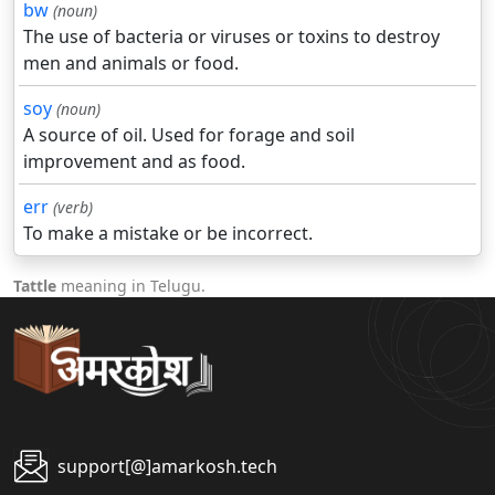
bw
(noun)
The use of bacteria or viruses or toxins to destroy
men and animals or food.
soy
(noun)
A source of oil. Used for forage and soil
improvement and as food.
err
(verb)
To make a mistake or be incorrect.
Tattle
meaning in Telugu.
support[@]amarkosh.tech