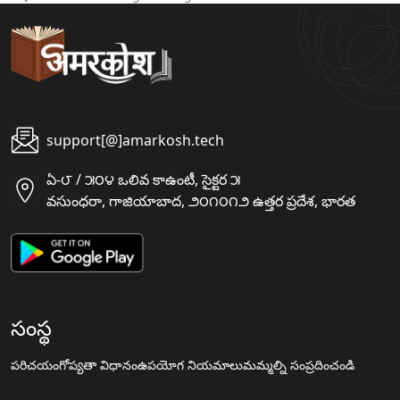
support[@]amarkosh.tech
ఏ-౮ / ౫౦౪ ఒలివ కాఉంటీ, సైక్టర ౫
వసుంధరా, గాజియాబాద, ౨౦౧౦౧౨ ఉత్తర ప్రదేశ, భారత
సంస్థ
పరిచయం
గోప్యతా విధానం
ఉపయోగ నియమాలు
మమ్మల్ని సంప్రదించండి