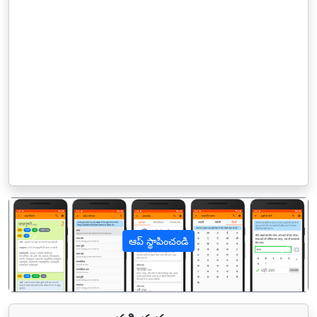
ఆప్ స్థాపించండి
पिछला
अगल