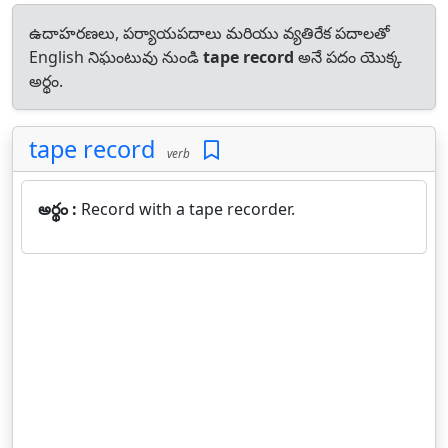
ఉదాహరణలు, పర్యాయపదాలు మరియు వ్యతిరేక పదాలతో
English నిఘంటువు నుండి
tape record
అనే పదం యొక్క
అర్థం.
tape record
verb
అర్థం :
Record with a tape recorder.