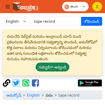
శోధించండి
దయచేసి వెబ్‌సైట్ మరియు ఆండ్రాయిడ్ యాప్ నుండి
ప్రకటనలను తీసివేయడానికి సభ్యత్వాన్ని పొందండి. అమర్‌కోష్‌లో
కొత్త పదాలు మరియు నిర్వచనాలను జోడించడంలో మరియు
ఇతర భాష సంబంధిత లక్షణాలను జోడించడంలో సభ్యత్వ
రుసుము సహాయపడుతుంది.
సభ్యుడిగా అవ్వండి
అమర్కోష్
English
పదం
tape record