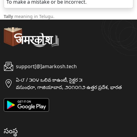
To make a mistake or be incorrect.
Tally
meaning in Telugu.
support[@]amarkosh.tech
ఏ-౮ / ౫౦౪ ఒలివ కాఉంటీ, సైక్టర ౫
వసుంధరా, గాజియాబాద, ౨౦౧౦౧౨ ఉత్తర ప్రదేశ, భారత
సంస్థ