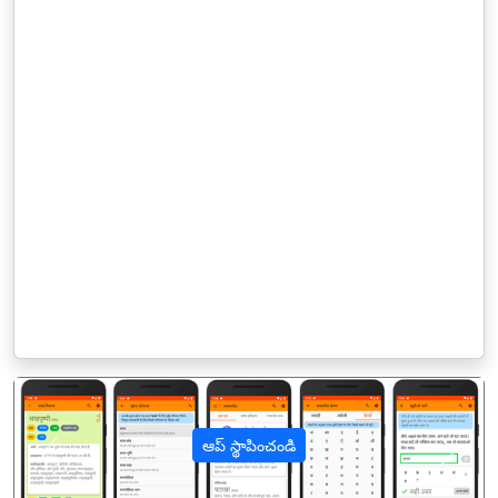
ఆప్ స్థాపించండి
पिछला
अगल