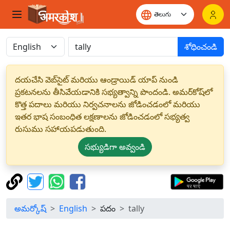
శోధించండి
దయచేసి వెబ్‌సైట్ మరియు ఆండ్రాయిడ్ యాప్ నుండి
ప్రకటనలను తీసివేయడానికి సభ్యత్వాన్ని పొందండి. అమర్‌కోష్‌లో
కొత్త పదాలు మరియు నిర్వచనాలను జోడించడంలో మరియు
ఇతర భాష సంబంధిత లక్షణాలను జోడించడంలో సభ్యత్వ
రుసుము సహాయపడుతుంది.
సభ్యుడిగా అవ్వండి
అమర్కోష్
English
పదం
tally