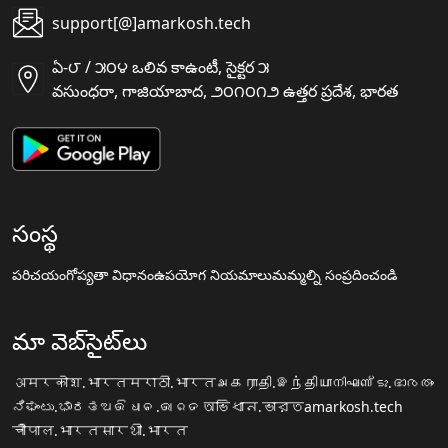
support[@]amarkosh.tech
ఏ-౮ / ౫౦౪ ఒలివ కాఉంటీ, సైక్టర ౫
వసుంధరా, గాజియాబాద, ౨౦౧౦౧౨ ఉత్తర ప్రదేశ, భారత
సంస్థ
పరిచయం
గోప్యతా విధానం
ఉపయోగ నియమాలు
మమ్మల్ని సంప్రదించండి
మా వెబ్‌సైట్‌లు
अमरकोश.भारत
मराठी.भारत
அகராதி.இந்தியா
നിഘണ്ടു.ഭാരതം
ನಿಘಂಟು.ಭಾರತ
ଅଭିଧାନ.ଭାରତ
অভিধান.ভারত
amarkosh.tech
चौपाल.भारत
सारथी.भारत