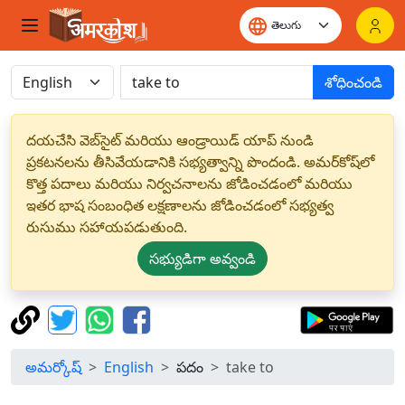
శోధించండి
దయచేసి వెబ్‌సైట్ మరియు ఆండ్రాయిడ్ యాప్ నుండి
ప్రకటనలను తీసివేయడానికి సభ్యత్వాన్ని పొందండి. అమర్‌కోష్‌లో
కొత్త పదాలు మరియు నిర్వచనాలను జోడించడంలో మరియు
ఇతర భాష సంబంధిత లక్షణాలను జోడించడంలో సభ్యత్వ
రుసుము సహాయపడుతుంది.
సభ్యుడిగా అవ్వండి
అమర్కోష్
English
పదం
take to