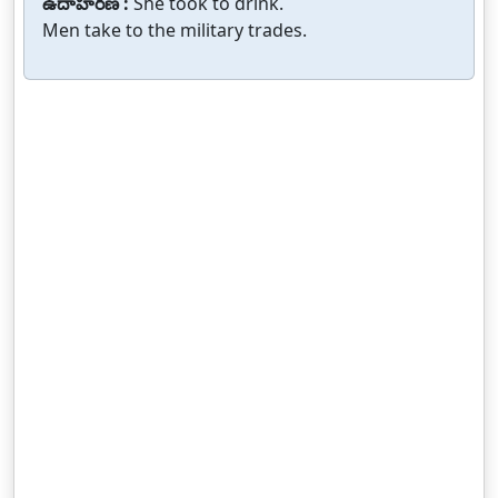
ఉదాహరణ :
She took to drink.
Men take to the military trades.