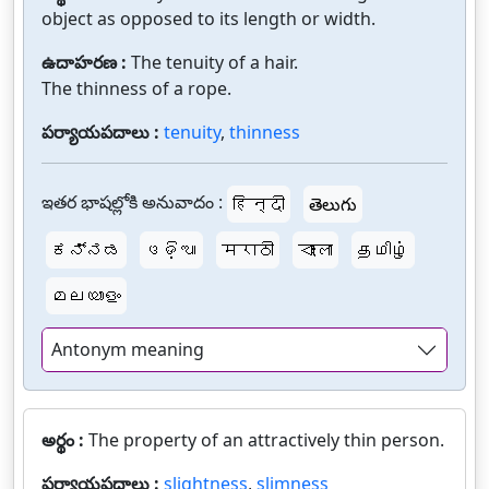
object as opposed to its length or width.
ఉదాహరణ :
The tenuity of a hair.
The thinness of a rope.
పర్యాయపదాలు :
tenuity
,
thinness
ఇతర భాషల్లోకి అనువాదం :
हिन्दी
తెలుగు
ಕನ್ನಡ
ଓଡ଼ିଆ
मराठी
বাংলা
தமிழ்
മലയാളം
Antonym meaning
అర్థం :
The property of an attractively thin person.
పర్యాయపదాలు :
slightness
,
slimness