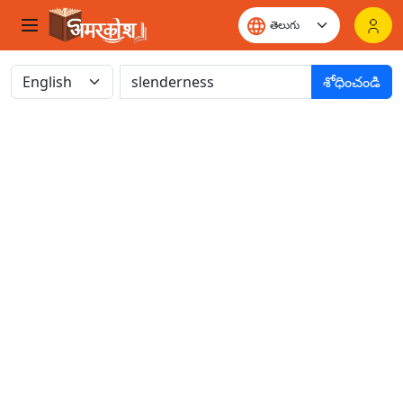
శోధించండి