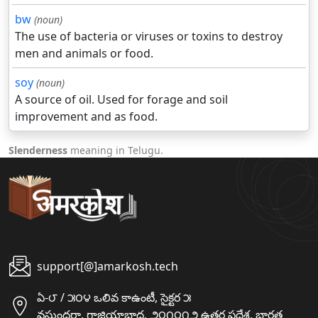
bw
(noun)
The use of bacteria or viruses or toxins to destroy
men and animals or food.
soy
(noun)
A source of oil. Used for forage and soil
improvement and as food.
Slenderness
meaning in Telugu.
support[@]amarkosh.tech
ఏ-౮ / ౫౦౪ ఒలివ కాఉంటీ, సైక్టర ౫
వసుంధరా, గాజియాబాద, ౨౦౧౦౧౨ ఉత్తర ప్రదేశ, భారత