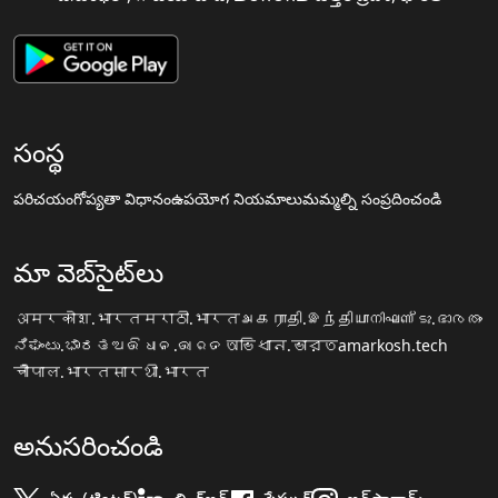
సంస్థ
పరిచయం
గోప్యతా విధానం
ఉపయోగ నియమాలు
మమ్మల్ని సంప్రదించండి
మా వెబ్‌సైట్‌లు
अमरकोश.भारत
मराठी.भारत
அகராதி.இந்தியா
നിഘണ്ടു.ഭാരതം
ನಿಘಂಟು.ಭಾರತ
ଅଭିଧାନ.ଭାରତ
অভিধান.ভারত
amarkosh.tech
चौपाल.भारत
सारथी.भारत
అనుసరించండి