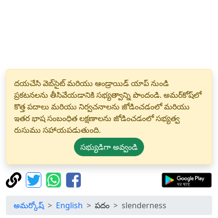
దయచేసి వెబ్‌సైట్ మరియు ఆండ్రాయిడ్ యాప్ నుండి
ప్రకటనలను తీసివేయడానికి సభ్యత్వాన్ని పొందండి. అమర్‌కోష్‌లో
కొత్త పదాలు మరియు నిర్వచనాలను జోడించడంలో మరియు
ఇతర భాష సంబంధిత లక్షణాలను జోడించడంలో సభ్యత్వ
రుసుము సహాయపడుతుంది.
సభ్యుడిగా అవ్వండి
అమర్కోష్
English
పదం
slenderness