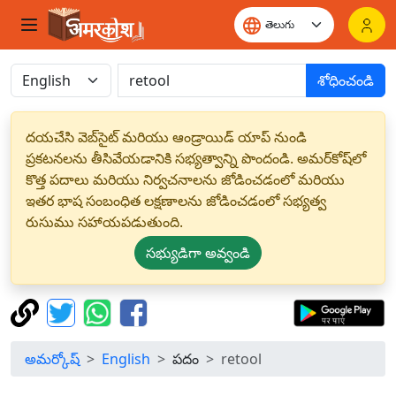
శోధించండి
దయచేసి వెబ్‌సైట్ మరియు ఆండ్రాయిడ్ యాప్ నుండి
ప్రకటనలను తీసివేయడానికి సభ్యత్వాన్ని పొందండి. అమర్‌కోష్‌లో
కొత్త పదాలు మరియు నిర్వచనాలను జోడించడంలో మరియు
ఇతర భాష సంబంధిత లక్షణాలను జోడించడంలో సభ్యత్వ
రుసుము సహాయపడుతుంది.
సభ్యుడిగా అవ్వండి
అమర్కోష్
English
పదం
retool