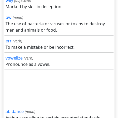
wily
(adjective)
Marked by skill in deception.
bw
(noun)
The use of bacteria or viruses or toxins to destroy
men and animals or food.
err
(verb)
To make a mistake or be incorrect.
vowelize
(verb)
Pronounce as a vowel.
abidance
(noun)
Acting according to certain accepted standards.