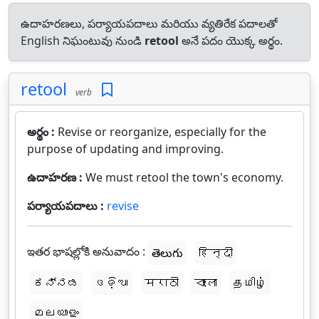
ఉదాహరణలు, పర్యాయపదాలు మరియు వ్యతిరేక పదాలతో
English నిఘంటువు నుండి
retool
అనే పదం యొక్క అర్థం.
retool
verb
అర్థం :
Revise or reorganize, especially for the
purpose of updating and improving.
ఉదాహరణ :
We must retool the town's economy.
పర్యాయపదాలు :
revise
ఇతర భాషల్లోకి అనువాదం :
తెలుగు
हिन्दी
ಕನ್ನಡ
ଓଡ଼ିଆ
मराठी
বাংলা
தமிழ்
മലയാളം