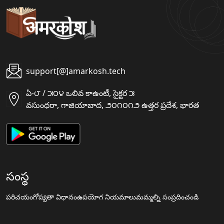
support[@]amarkosh.tech
ఏ-౮ / ౫౦౪ ఒలివ కాఉంటీ, సైక్టర ౫
వసుంధరా, గాజియాబాద, ౨౦౧౦౧౨ ఉత్తర ప్రదేశ, భారత
సంస్థ
పరిచయం
గోప్యతా విధానం
ఉపయోగ నియమాలు
మమ్మల్ని సంప్రదించండి