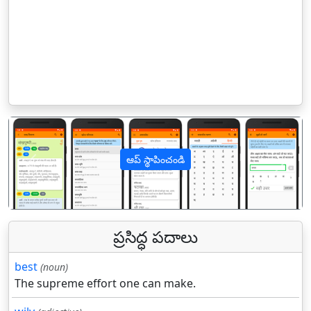
ఆప్ స్థాపించండి
पिछला
अगल
ప్రసిద్ధ పదాలు
best
(noun)
The supreme effort one can make.