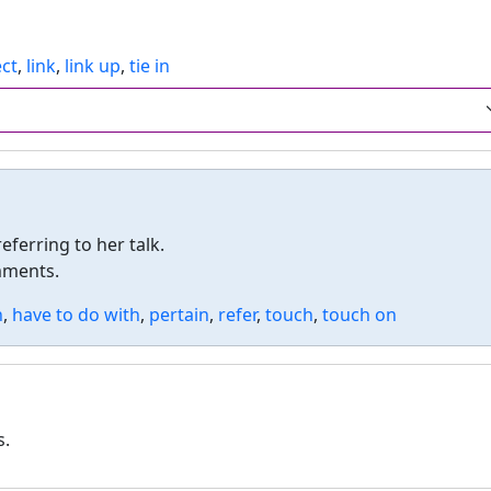
ct
,
link
,
link up
,
tie in
eferring to her talk.
mments.
n
,
have to do with
,
pertain
,
refer
,
touch
,
touch on
s.