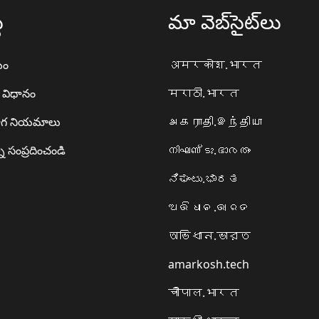
థ
మా వెబ్‌సైట్‌లు
యం
अमरकोश.भारत
ా విధానం
मराठी.भारत
గ నియమాలు
அகராதி.இந்தியா
ి సంప్రదించండి
നിഘണ്ടു.ഭാരതം
ನಿಘಂಟು.ಭಾರತ
ଅଭିଧାନ.ଭାରତ
অভিধান.ভারত
amarkosh.tech
चौपाल.भारत