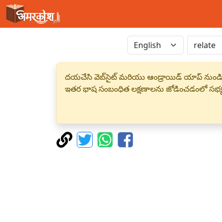
దయచేసి వెబ్‌సైట్ మరియు ఆండ్రాయిడ్ యాప్ నుండి
ఇతర భాష సంబంధిత లక్షణాలను జోడించడంలో సభ