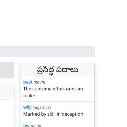
ప్రసిద్ధ పదాలు
best
(noun)
The supreme effort one can
make.
wily
(adjective)
Marked by skill in deception.
bw
(noun)