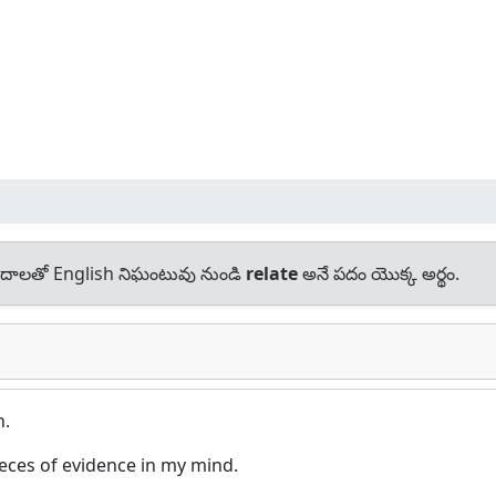
దాలతో English నిఘంటువు నుండి
relate
అనే పదం యొక్క అర్థం.
n.
eces of evidence in my mind.