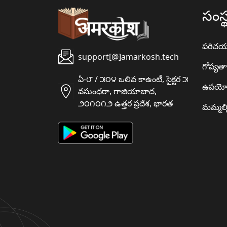
సంస్
పరిచ
support[@]amarkosh.tech
గోప్యత
ఏ-౮ / ౫౦౪ ఒలివ కాఉంటీ, సైక్టర ౫
ఉపయో
వసుంధరా, గాజియాబాద,
౨౦౧౦౧౨ ఉత్తర ప్రదేశ, భారత
మమ్మల్న