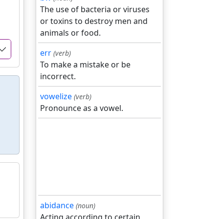
The use of bacteria or viruses
or toxins to destroy men and
animals or food.
err
(verb)
To make a mistake or be
incorrect.
vowelize
(verb)
Pronounce as a vowel.
abidance
(noun)
Acting according to certain