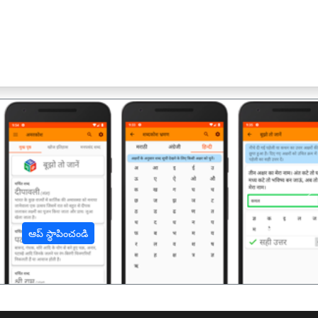
अ
ఆప్ స్థాపించండి