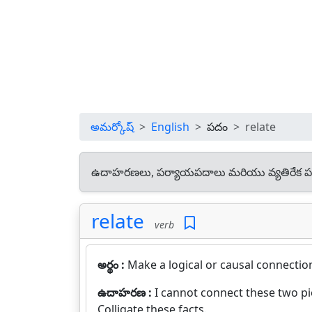
అమర్కోష్
English
పదం
relate
ఉదాహరణలు, పర్యాయపదాలు మరియు వ్యతిరేక ప
relate
verb
అర్థం :
Make a logical or causal connectio
ఉదాహరణ :
I cannot connect these two pi
Colligate these facts.