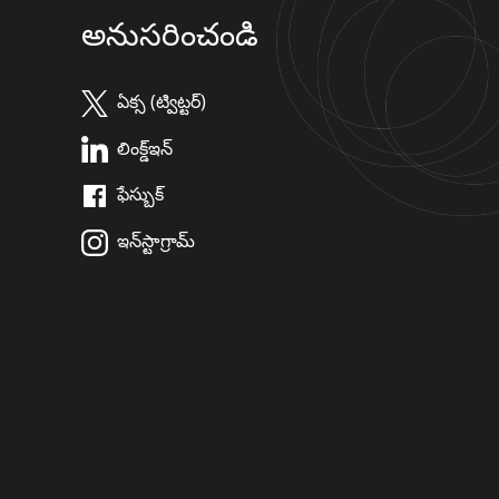
అనుసరించండి
ఏక్స (ట్విట్టర్)
లింక్డ్ఇన్
ఫేస్బుక్
ఇన్‌స్టాగ్రామ్