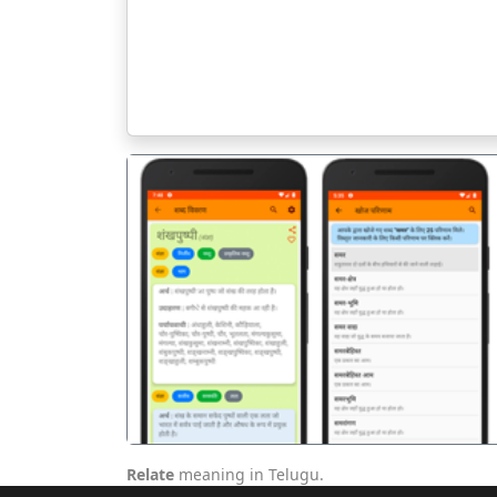
पिछला
Relate
meaning in Telugu.