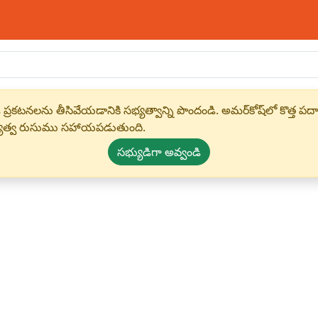
 ప్రకటనలను తీసివేయడానికి సభ్యత్వాన్ని పొందండి. అమర్‌కోష్‌లో కొత
్యత్వ రుసుము సహాయపడుతుంది.
సభ్యుడిగా అవ్వండి