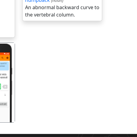
humpback
(noun)
An abnormal backward curve to
the vertebral column.
गला