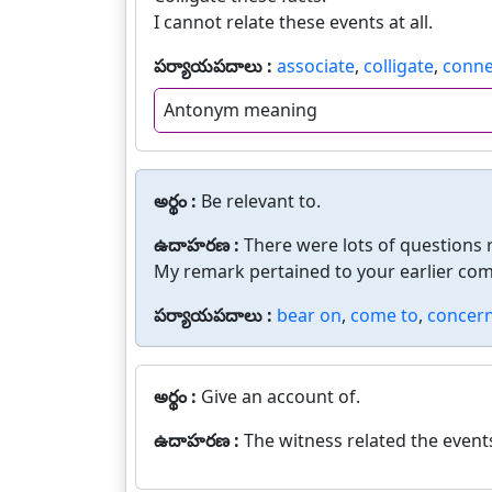
I cannot relate these events at all.
పర్యాయపదాలు :
associate
,
colligate
,
conne
Antonym meaning
అర్థం :
Be relevant to.
ఉదాహరణ :
There were lots of questions r
My remark pertained to your earlier co
పర్యాయపదాలు :
bear on
,
come to
,
concer
అర్థం :
Give an account of.
ఉదాహరణ :
The witness related the event