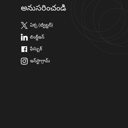
అనుసరించండి
ఏక్స (ట్విట్టర్)
లింక్డ్ఇన్
ఫేస్బుక్
ఇన్‌స్టాగ్రామ్