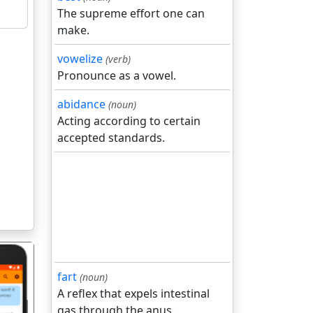
The supreme effort one can
make.
vowelize
(verb)
Pronounce as a vowel.
abidance
(noun)
Acting according to certain
accepted standards.
fart
(noun)
A reflex that expels intestinal
gas through the anus.