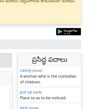
్త పదాలు మరియు నిర్వచనాలను జోడించడంలో మరియు
ప్రసిద్ధ పదాలు
nanny
(noun)
A woman who is the custodian
of children.
put up
(verb)
Place so as to be noticed.
best
(noun)