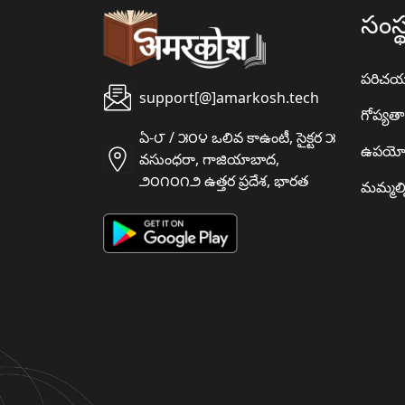
సంస్
పరిచ
support[@]amarkosh.tech
గోప్యత
ఏ-౮ / ౫౦౪ ఒలివ కాఉంటీ, సైక్టర ౫
ఉపయో
వసుంధరా, గాజియాబాద,
౨౦౧౦౧౨ ఉత్తర ప్రదేశ, భారత
మమ్మల్న