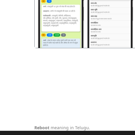
पिछला
Reboot
meaning in Telugu.