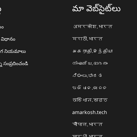
థ
మా వెబ్‌సైట్‌లు
యం
अमरकोश.भारत
ా విధానం
मराठी.भारत
గ నియమాలు
அகராதி.இந்தியா
ి సంప్రదించండి
നിഘണ്ടു.ഭാരതം
ನಿಘಂಟು.ಭಾರತ
ଅଭିଧାନ.ଭାରତ
অভিধান.ভারত
amarkosh.tech
चौपाल.भारत
सारथी.भारत