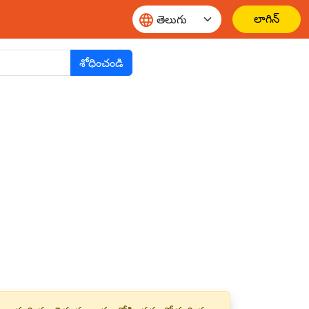
లాగిన్
శోధించండి