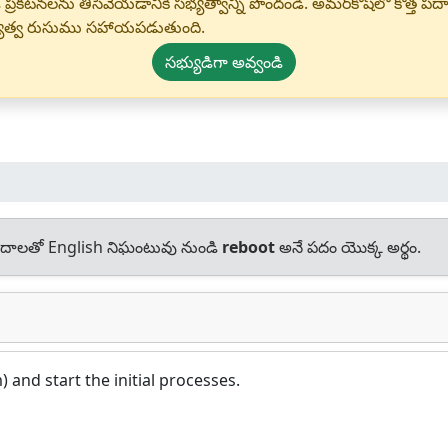
 ప్రకటనలను తీసివేయడానికి సభ్యత్వాన్ని పొందండి. అమర్‌కోష్‌లో కొత
్యత్వ రుసుము సహాయపడుతుంది.
సభ్యుడిగా అవ్వండి
దాలతో English నిఘంటువు నుండి
reboot
అనే పదం యొక్క అర్థం.
 and start the initial processes.