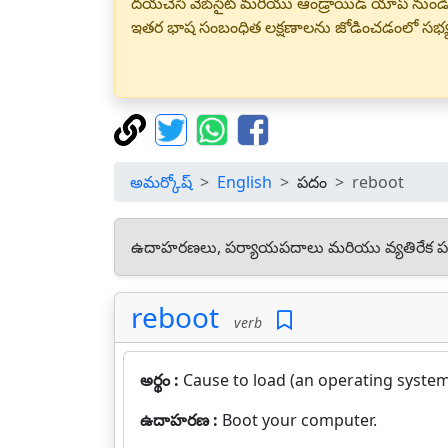
దయచేసి వెబ్‌సైట్ మరియు ఆండ్రాయిడ్ యాప్ నుండి
ఇతర భాష సంబంధిత లక్షణాలను జోడించడంలో సభ
అమర్కోష్
English
పదం
reboot
ఉదాహరణలు, పర్యాయపదాలు మరియు వ్యతిరేక ప
reboot
verb
అర్థం :
Cause to load (an operating system)
ఉదాహరణ :
Boot your computer.