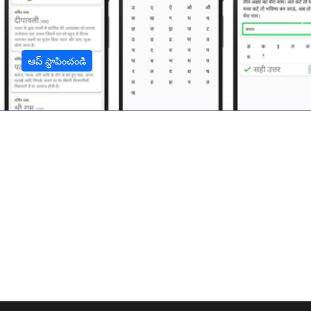
अ
ఆప్ స్థాపించండి