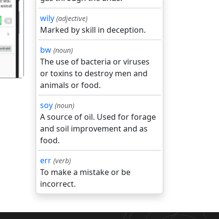
wily
(adjective)
गला
Marked by skill in deception.
bw
(noun)
The use of bacteria or viruses
or toxins to destroy men and
animals or food.
soy
(noun)
A source of oil. Used for forage
and soil improvement and as
food.
err
(verb)
To make a mistake or be
incorrect.