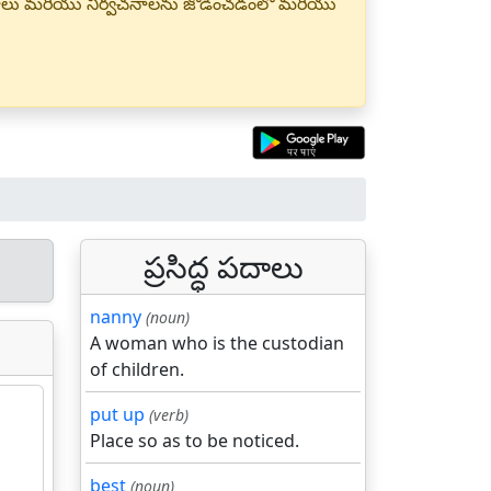
్త పదాలు మరియు నిర్వచనాలను జోడించడంలో మరియు
ప్రసిద్ధ పదాలు
nanny
(noun)
A woman who is the custodian
of children.
put up
(verb)
Place so as to be noticed.
best
(noun)