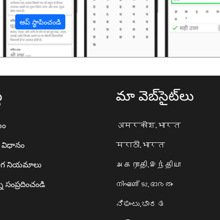
ఆప్ స్థాపించండి
థ
మా వెబ్‌సైట్‌లు
యం
अमरकोश.भारत
ా విధానం
मराठी.भारत
గ నియమాలు
அகராதி.இந்தியா
ి సంప్రదించండి
നിഘണ്ടു.ഭാരതം
ನಿಘಂಟು.ಭಾರತ