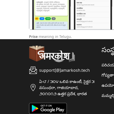
Prise
meaning in Telugu.
సంస్
పరిచ
support[@]amarkosh.tech
గోప్యత
ఏ-౮ / ౫౦౪ ఒలివ కాఉంటీ, సైక్టర ౫
ఉపయో
వసుంధరా, గాజియాబాద,
౨౦౧౦౧౨ ఉత్తర ప్రదేశ, భారత
మమ్మల్న