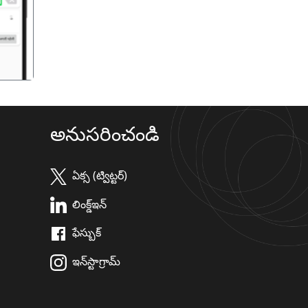
అనుసరించండి
ఏక్స (ట్విట్టర్)
లింక్డ్ఇన్
ఫేస్బుక్
ఇన్‌స్టాగ్రామ్