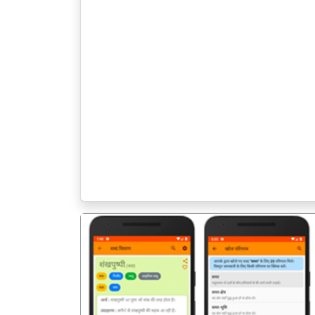
पिछला