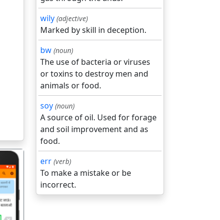
wily
(adjective)
Marked by skill in deception.
bw
(noun)
The use of bacteria or viruses
or toxins to destroy men and
animals or food.
soy
(noun)
A source of oil. Used for forage
and soil improvement and as
food.
err
(verb)
To make a mistake or be
incorrect.
गला