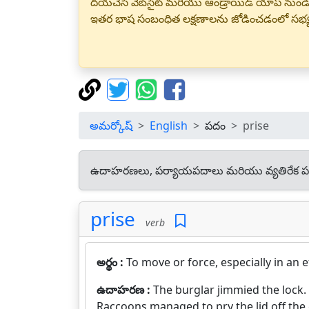
దయచేసి వెబ్‌సైట్ మరియు ఆండ్రాయిడ్ యాప్ నుండి
ఇతర భాష సంబంధిత లక్షణాలను జోడించడంలో సభ
అమర్కోష్
English
పదం
prise
ఉదాహరణలు, పర్యాయపదాలు మరియు వ్యతిరేక ప
prise
verb
అర్థం :
To move or force, especially in an 
ఉదాహరణ :
The burglar jimmied the lock.
Raccoons managed to pry the lid off the 