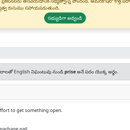
 ప్రకటనలను తీసివేయడానికి సభ్యత్వాన్ని పొందండి. అమర్‌కోష్‌లో కొత
్యత్వ రుసుము సహాయపడుతుంది.
సభ్యుడిగా అవ్వండి
దాలతో English నిఘంటువు నుండి
prise
అనే పదం యొక్క అర్థం.
effort to get something open.
garbage pail.