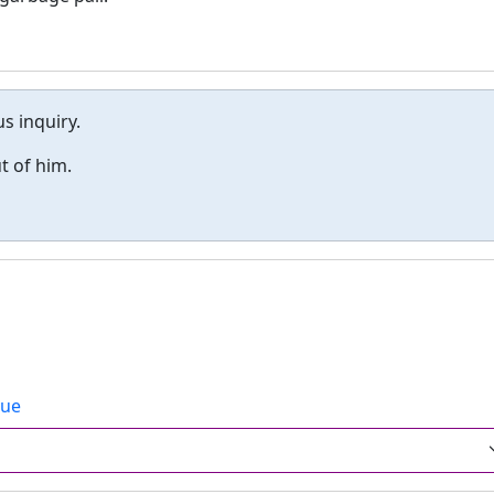
s inquiry.
t of him.
lue