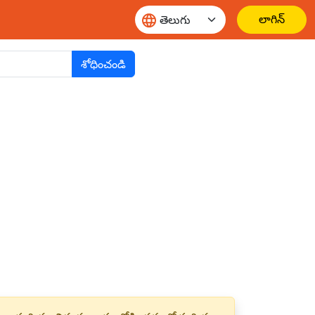
లాగిన్
శోధించండి