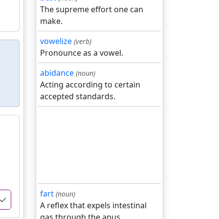
The supreme effort one can
make.
vowelize
(verb)
Pronounce as a vowel.
abidance
(noun)
Acting according to certain
accepted standards.
fart
(noun)
A reflex that expels intestinal
gas through the anus.