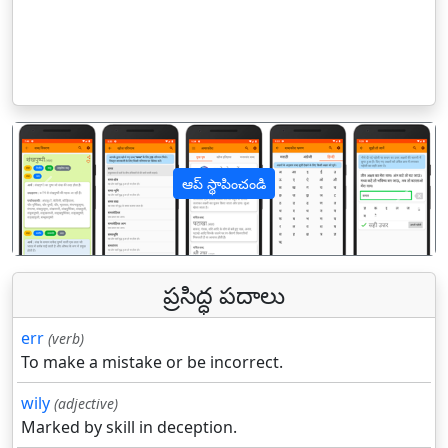
ఆప్ స్థాపించండి
पिछला
अगल
ప్రసిద్ధ పదాలు
err
(verb)
To make a mistake or be incorrect.
wily
(adjective)
Marked by skill in deception.