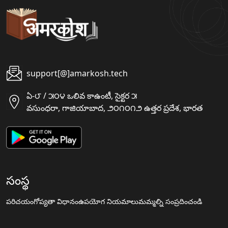
support[@]amarkosh.tech
ఏ-౮ / ౫౦౪ ఒలివ కాఉంటీ, సైక్టర ౫
వసుంధరా, గాజియాబాద, ౨౦౧౦౧౨ ఉత్తర ప్రదేశ, భారత
సంస్థ
పరిచయం
గోప్యతా విధానం
ఉపయోగ నియమాలు
మమ్మల్ని సంప్రదించండి