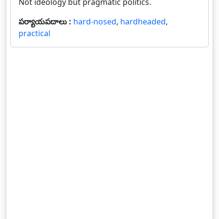
Not ideology but pragmatic politics.
పర్యాయపదాలు :
hard-nosed
,
hardheaded
,
practical