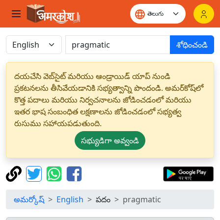
శోధించండి
దయచేసి వెబ్‌సైట్ మరియు ఆండ్రాయిడ్ యాప్ నుండి
ప్రకటనలను తీసివేయడానికి సభ్యత్వాన్ని పొందండి. అమర్‌కోష్‌లో
కొత్త పదాలు మరియు నిర్వచనాలను జోడించడంలో మరియు
ఇతర భాష సంబంధిత లక్షణాలను జోడించడంలో సభ్యత్వ
రుసుము సహాయపడుతుంది.
సభ్యుడిగా అవ్వండి
అమర్కోష్
English
పదం
pragmatic