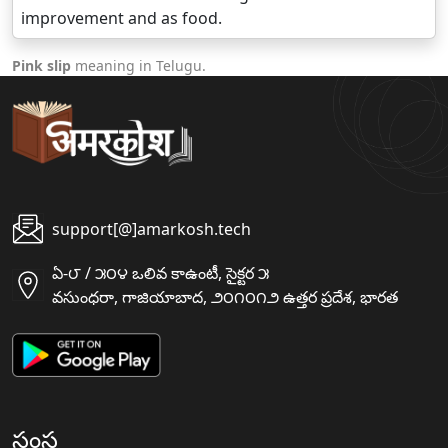
improvement and as food.
Pink slip
meaning in Telugu.
support[@]amarkosh.tech
ఏ-౮ / ౫౦౪ ఒలివ కాఉంటీ, సైక్టర ౫
వసుంధరా, గాజియాబాద, ౨౦౧౦౧౨ ఉత్తర ప్రదేశ, భారత
సంస్థ