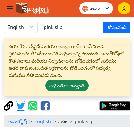
శోధించండి
దయచేసి వెబ్‌సైట్ మరియు ఆండ్రాయిడ్ యాప్ నుండి
ప్రకటనలను తీసివేయడానికి సభ్యత్వాన్ని పొందండి. అమర్‌కోష్‌లో
కొత్త పదాలు మరియు నిర్వచనాలను జోడించడంలో మరియు
ఇతర భాష సంబంధిత లక్షణాలను జోడించడంలో సభ్యత్వ
రుసుము సహాయపడుతుంది.
సభ్యుడిగా అవ్వండి
అమర్కోష్
English
పదం
pink slip