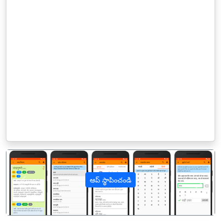
ఆప్ స్థాపించండి
पिछला
अगल