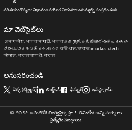
పరిచయం
గోప్యతా విధానం
ఉపయోగ నియమాలు
మమ్మల్ని సంప్రదించండి
మా వెబ్‌సైట్‌లు
अमरकोश.भारत
मराठी.भारत
அகராதி.இந்தியா
നിഘണ്ടു.ഭാരതം
ನಿಘಂಟು.ಭಾರತ
ଅଭିଧାନ.ଭାରତ
অভিধান.ভারত
amarkosh.tech
चौपाल.भारत
सारथी.भारत
అనుసరించండి
ఏక్స (ట్విట్టర్)
లింక్డ్ఇన్
ఫేస్బుక్
ఇన్‌స్టాగ్రామ్
© ౨౦౨౬ అమరకోశ లింగ్విస్టిక్స ప్రా॰ లిమిటేడ అన్ని హక్కులు
ప్రత్యేకించబడ్డాయి.