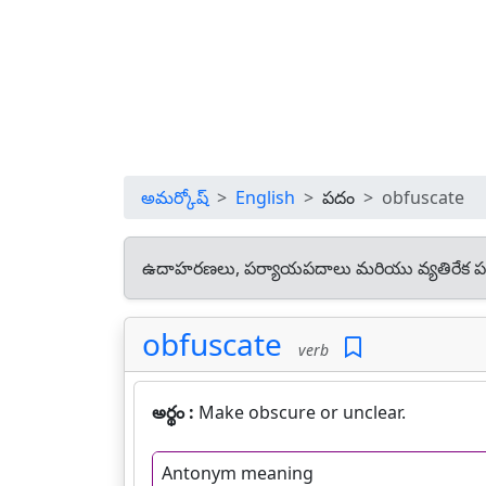
అమర్కోష్
English
పదం
obfuscate
ఉదాహరణలు, పర్యాయపదాలు మరియు వ్యతిరేక ప
obfuscate
verb
అర్థం :
Make obscure or unclear.
Antonym meaning