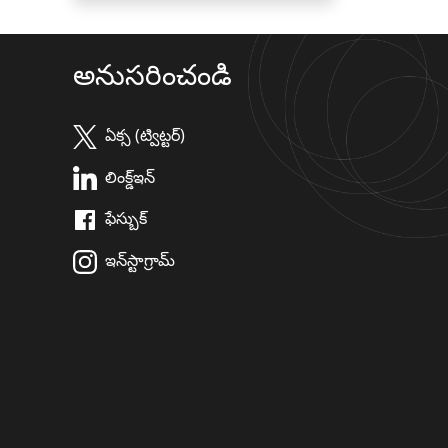
అనుసరించండి
ఏక్స (ట్విట్టర్)
లింక్డ్ఇన్
ఫేస్బుక్
ఇన్‌స్టాగ్రామ్