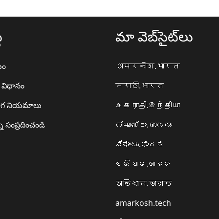
థ
మా వెబ్‌సైట్‌లు
యం
अमरकोश.भारत
ా విధానం
मराठी.भारत
గ నియమాలు
அகராதி.இந்தியா
ి సంప్రదించండి
നിഘണ്ടു.ഭാരതം
ನಿಘಂಟು.ಭಾರತ
ଅଭିଧାନ.ଭାରତ
অভিধান.ভারত
amarkosh.tech