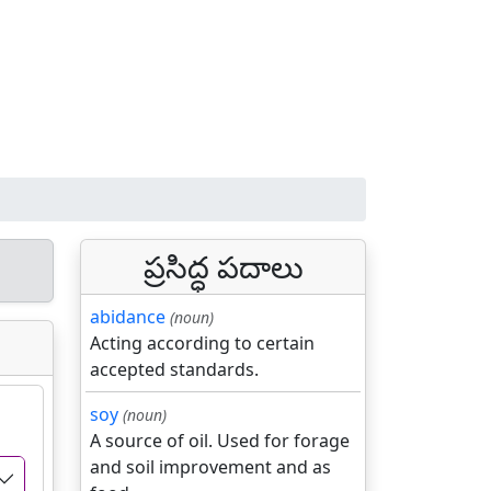
ప్రసిద్ధ పదాలు
abidance
(noun)
Acting according to certain
accepted standards.
soy
(noun)
A source of oil. Used for forage
and soil improvement and as