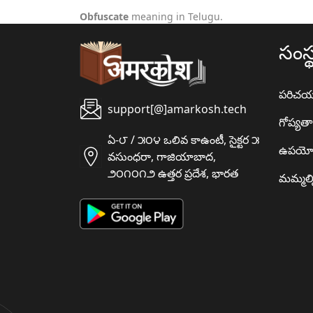
Obfuscate
meaning in Telugu.
సంస్
పరిచ
support[@]amarkosh.tech
గోప్యత
ఏ-౮ / ౫౦౪ ఒలివ కాఉంటీ, సైక్టర ౫
ఉపయో
వసుంధరా, గాజియాబాద,
౨౦౧౦౧౨ ఉత్తర ప్రదేశ, భారత
మమ్మల్న