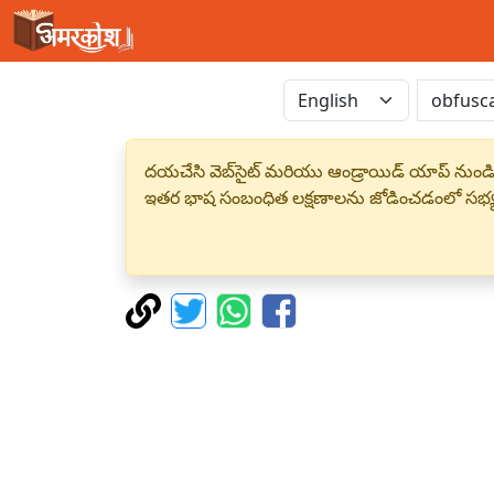
దయచేసి వెబ్‌సైట్ మరియు ఆండ్రాయిడ్ యాప్ నుండి
ఇతర భాష సంబంధిత లక్షణాలను జోడించడంలో సభ