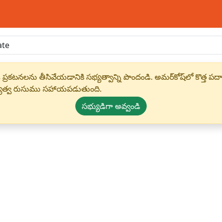
 ప్రకటనలను తీసివేయడానికి సభ్యత్వాన్ని పొందండి. అమర్‌కోష్‌లో కొత
్యత్వ రుసుము సహాయపడుతుంది.
సభ్యుడిగా అవ్వండి