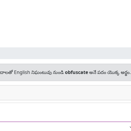
దాలతో English నిఘంటువు నుండి
obfuscate
అనే పదం యొక్క అర్థం.