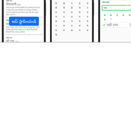
अ
ఆప్ స్థాపించండి