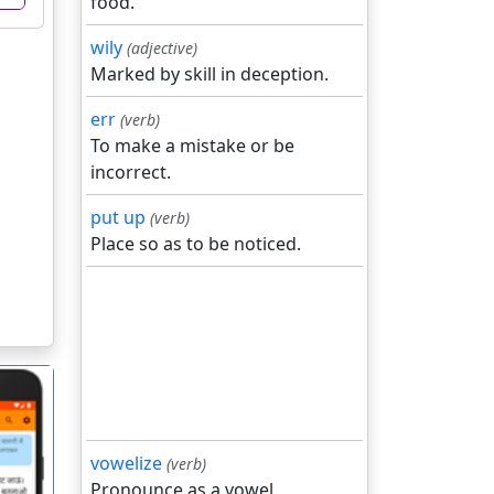
food.
wily
(adjective)
Marked by skill in deception.
err
(verb)
To make a mistake or be
incorrect.
put up
(verb)
Place so as to be noticed.
vowelize
(verb)
Pronounce as a vowel.