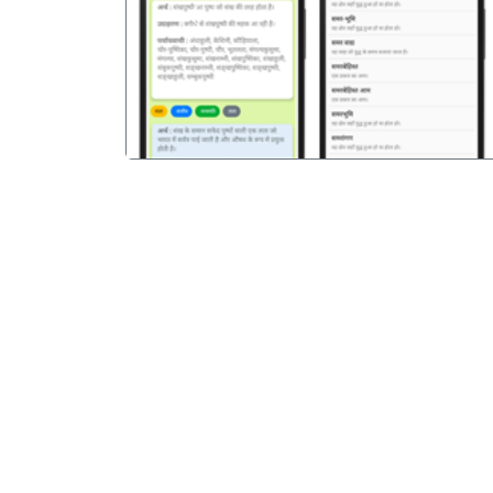
पिछला