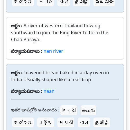
ಕನ್ನಡ
मराठी
বাংলা
தமிழ்
മലയാളം
అర్థం :
A river of western Thailand flowing
southward to join the Ping River to form the
Chao Phraya.
పర్యాయపదాలు :
nan river
అర్థం :
Leavened bread baked in a clay oven in
India. Usually shaped like a teardrop.
పర్యాయపదాలు :
naan
ఇతర భాషల్లోకి అనువాదం :
हिन्दी
తెలుగు
ಕನ್ನಡ
ଓଡ଼ିଆ
मराठी
বাংলা
தமிழ்