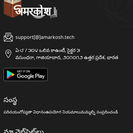
support[@]amarkosh.tech
ఏ-౮ / ౫౦౪ ఒలివ కాఉంటీ, సైక్టర ౫
వసుంధరా, గాజియాబాద, ౨౦౧౦౧౨ ఉత్తర ప్రదేశ, భారత
సంస్థ
పరిచయం
గోప్యతా విధానం
ఉపయోగ నియమాలు
మమ్మల్ని సంప్రదించండి
మా వెబ్‌సైట్‌లు