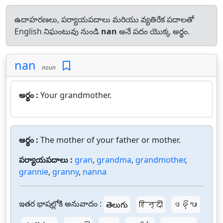
ఉదాహరణలు, పర్యాయపదాలు మరియు వ్యతిరేక పదాలతో
English నిఘంటువు నుండి
nan
అనే పదం యొక్క అర్థం.
nan
noun
అర్థం :
Your grandmother.
అర్థం :
The mother of your father or mother.
పర్యాయపదాలు :
gran
,
grandma
,
grandmother
,
grannie
,
granny
,
nanna
ఇతర భాషల్లోకి అనువాదం :
తెలుగు
हिन्दी
ଓଡ଼ିଆ