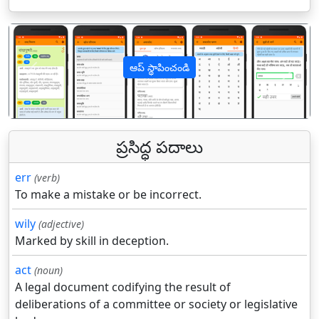
ఆప్ స్థాపించండి
पिछला
अगल
ప్రసిద్ధ పదాలు
err
(verb)
To make a mistake or be incorrect.
wily
(adjective)
Marked by skill in deception.
act
(noun)
A legal document codifying the result of
deliberations of a committee or society or legislative