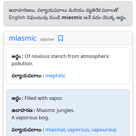
ఉదాహరణలు, పర్యాయపదాలు మరియు వ్యతిరేక పదాలతో
English నిఘంటువు నుండి
miasmic
అనే పదం యొక్క అర్థం.
miasmic
adjective
అర్థం :
Of noxious stench from atmospheric
pollution.
పర్యాయపదాలు :
mephitic
అర్థం :
Filled with vapor.
ఉదాహరణ :
Miasmic jungles.
A vaporous bog.
పర్యాయపదాలు :
miasmal
,
vaporous
,
vapourous