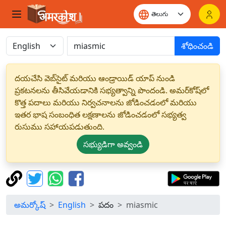
శోధించండి
దయచేసి వెబ్‌సైట్ మరియు ఆండ్రాయిడ్ యాప్ నుండి
ప్రకటనలను తీసివేయడానికి సభ్యత్వాన్ని పొందండి. అమర్‌కోష్‌లో
కొత్త పదాలు మరియు నిర్వచనాలను జోడించడంలో మరియు
ఇతర భాష సంబంధిత లక్షణాలను జోడించడంలో సభ్యత్వ
రుసుము సహాయపడుతుంది.
సభ్యుడిగా అవ్వండి
అమర్కోష్
English
పదం
miasmic