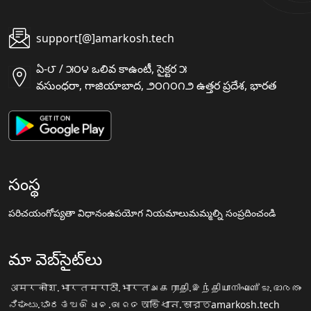
support[@]amarkosh.tech
ఏ-౮ / ౫౦౪ ఒలివ కాఉంటీ, సైక్టర ౫
వసుంధరా, గాజియాబాద, ౨౦౧౦౧౨ ఉత్తర ప్రదేశ, భారత
సంస్థ
పరిచయం
గోప్యతా విధానం
ఉపయోగ నియమాలు
మమ్మల్ని సంప్రదించండి
మా వెబ్‌సైట్‌లు
अमरकोश.भारत
मराठी.भारत
அகராதி.இந்தியா
നിഘണ്ടു.ഭാരതം
ನಿಘಂಟು.ಭಾರತ
ଅଭିଧାନ.ଭାରତ
অভিধান.ভারত
amarkosh.tech