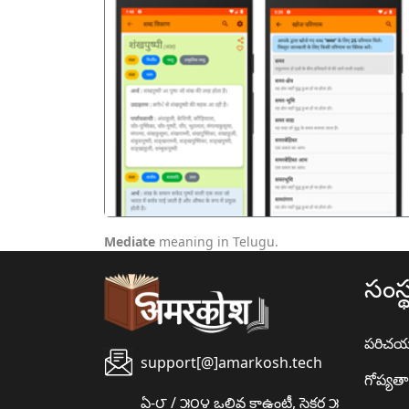
पिछला
Mediate
meaning in Telugu.
సంస్
పరిచ
support[@]amarkosh.tech
గోప్యత
ఏ-౮ / ౫౦౪ ఒలివ కాఉంటీ, సైక్టర ౫