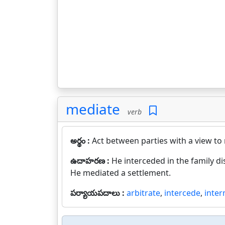
mediate
verb
అర్థం :
Act between parties with a view to 
ఉదాహరణ :
He interceded in the family di
He mediated a settlement.
పర్యాయపదాలు :
arbitrate
,
intercede
,
inter