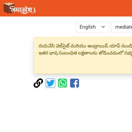
దయచేసి వెబ్‌సైట్ మరియు ఆండ్రాయిడ్ యాప్ నుండి
ఇతర భాష సంబంధిత లక్షణాలను జోడించడంలో సభ