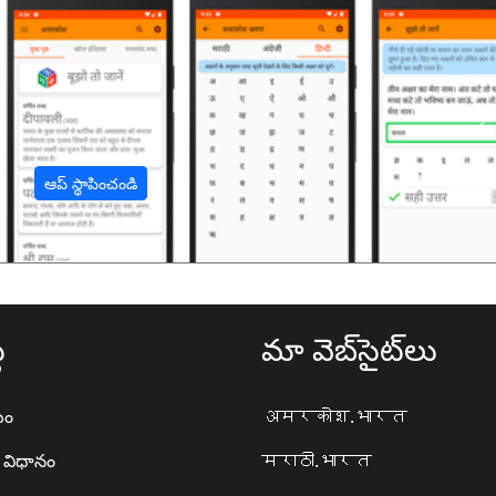
अ
ఆప్ స్థాపించండి
థ
మా వెబ్‌సైట్‌లు
యం
अमरकोश.भारत
ా విధానం
मराठी.भारत