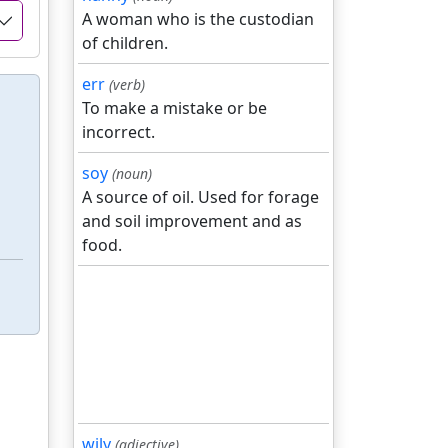
A woman who is the custodian
of children.
err
(verb)
To make a mistake or be
incorrect.
soy
(noun)
A source of oil. Used for forage
and soil improvement and as
food.
wily
(adjective)