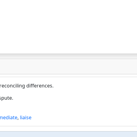
reconciling differences.
spute.
mediate
,
liaise