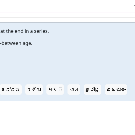
at the end in a series.
n-between age.
ಕನ್ನಡ
ଓଡ଼ିଆ
मराठी
বাংলা
தமிழ்
മലയാളം