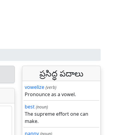
ప్రసిద్ధ పదాలు
vowelize
(verb)
Pronounce as a vowel.
best
(noun)
The supreme effort one can
make.
nanny
(noun)