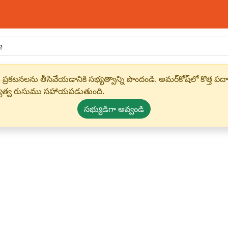
 ప్రకటనలను తీసివేయడానికి సభ్యత్వాన్ని పొందండి. అమర్‌కోష్‌లో కొత
్యత్వ రుసుము సహాయపడుతుంది.
సభ్యుడిగా అవ్వండి