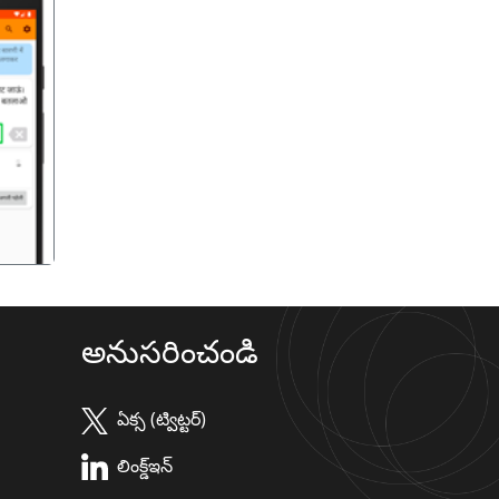
गला
అనుసరించండి
ఏక్స (ట్విట్టర్)
లింక్డ్ఇన్